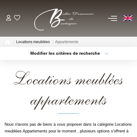
EN
ACHETER
Locations meublées
Appartements
Voir Tous Nos Biens
Modifier les critères de recherche
Châteaux & Manoirs
Type de bien
Localisation
Sélectionnez...
Propriétés Avec Étangs, Moulins
Locations meublées
Thèmes
Bord De Mer
Sélectionnez...
Budget max
Propriétés Équestres, Rurales
appartements
Plus de critères
Créer une alerte
Autres Demeures De Charme
ESTIMER
Nous n'avons pas de biens à vous proposer dans la catégorie Locations
meublées Appartements pour le moment , plusieurs options s'offrent à
VENDRE