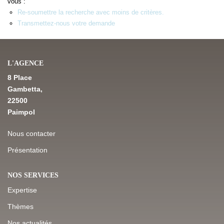
vous :
Re-soumettre la recherche avec moins de critères.
Transmettez-nous votre demande
NOS DERNIÈRES VENTES
L’AGENCE
L'AGENCE
8 Place
Qui Sommes-Nous
Gambetta,
Notre Équipe
22500
Paimpol
L'expertise
Nous Rejoindre
Nous contacter
Nos Actualités
Présentation
NOS SERVICES
MON COMPTE
Expertise
Thèmes
CONTACT
Nos actualités