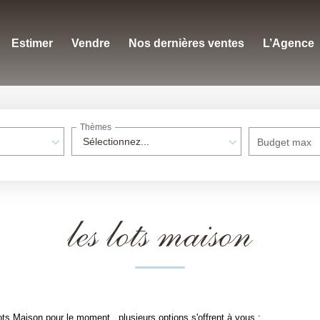
Estimer
Vendre
Nos dernières ventes
L’Agence
Thèmes
Sélectionnez...
Budget max
les lots maison
s Maison pour le moment , plusieurs options s'offrent à vous :