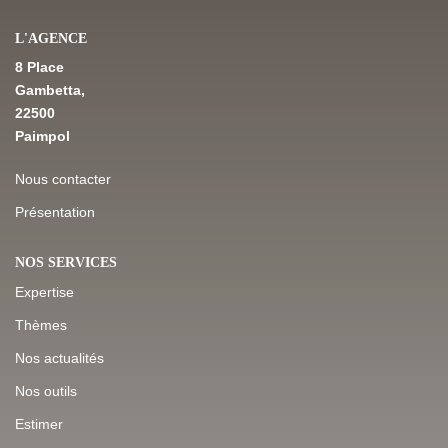
L'AGENCE
NOS DERNIÈRES VENTES
8 Place
Gambetta,
22500
L’AGENCE
Paimpol
Qui Sommes-Nous
Nous contacter
Notre Équipe
Présentation
L'expertise
NOS SERVICES
Nous Rejoindre
Expertise
Nos Actualités
Thèmes
Nos actualités
MON COMPTE
Nos outils
Estimer
CONTACT