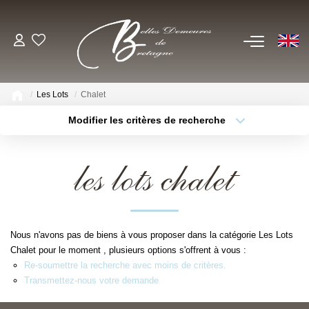
EN
ACHETER
Les Lots
Chalet
Voir Tous Nos Biens
Modifier les critères de recherche
Châteaux & Manoirs
Type de bien
Localisation
Sélectionnez...
Propriétés Avec Étangs, Moulins
les lots chalet
Thèmes
Bord De Mer
Sélectionnez...
Budget max
Propriétés Équestres, Rurales
Plus de critères
Créer une alerte
Autres Demeures De Charme
Nous n'avons pas de biens à vous proposer dans la catégorie Les Lots
Chalet pour le moment , plusieurs options s'offrent à vous :
ESTIMER
Re-soumettre la recherche avec moins de critères.
Transmettez-nous votre demande
VENDRE