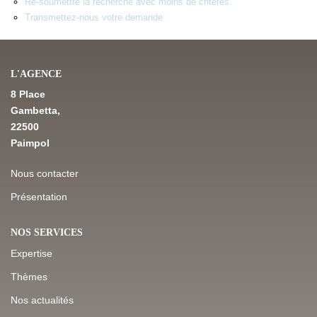
Re-soumettre la recherche avec moins de critères.
Transmettez-nous votre demande
NOS DERNIÈRES VENTES
L'AGENCE
L’AGENCE
8 Place
Gambetta,
Qui Sommes-Nous
22500
Notre Équipe
Paimpol
L'expertise
Nous contacter
Nous Rejoindre
Présentation
Nos Actualités
NOS SERVICES
Expertise
MON COMPTE
Thèmes
Nos actualités
CONTACT