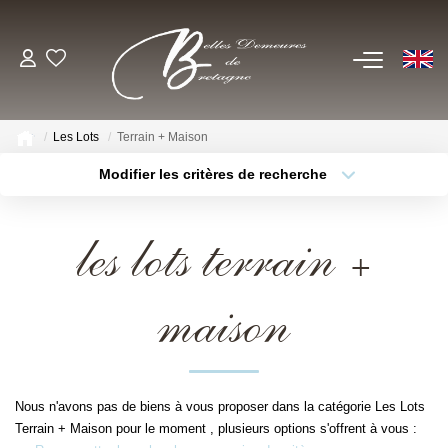
EN
ACHETER
Les Lots
Terrain + Maison
Voir Tous Nos Biens
Modifier les critères de recherche
Châteaux & Manoirs
Type de bien
Localisation
Sélectionnez...
Propriétés Avec Étangs, Moulins
les lots terrain +
Thèmes
Bord De Mer
Sélectionnez...
Budget max
Propriétés Équestres, Rurales
maison
Plus de critères
Créer une alerte
Autres Demeures De Charme
ESTIMER
Nous n'avons pas de biens à vous proposer dans la catégorie Les Lots
Terrain + Maison pour le moment , plusieurs options s'offrent à vous :
VENDRE