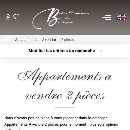
EN
ACHETER
Appartements
A vendre
2 pièces
Voir Tous Nos Biens
Modifier les critères de recherche
Châteaux & Manoirs
Type de bien
Localisation
Sélectionnez...
Propriétés Avec Étangs, Moulins
Appartements a
Thèmes
Bord De Mer
Sélectionnez...
Budget max
Propriétés Équestres, Rurales
vendre 2 pièces
Plus de critères
Créer une alerte
Autres Demeures De Charme
ESTIMER
Nous n'avons pas de biens à vous proposer dans la catégorie
Appartements A vendre 2 pièces pour le moment , plusieurs options
VENDRE