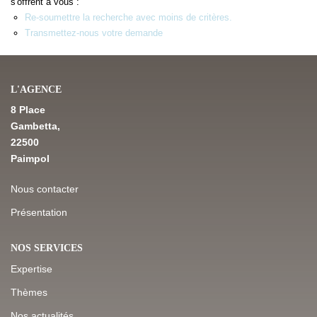
s'offrent à vous :
Re-soumettre la recherche avec moins de critères.
Transmettez-nous votre demande
NOS DERNIÈRES VENTES
L’AGENCE
L'AGENCE
8 Place
Qui Sommes-Nous
Gambetta,
Notre Équipe
22500
Paimpol
L'expertise
Nous Rejoindre
Nous contacter
Nos Actualités
Présentation
NOS SERVICES
MON COMPTE
Expertise
Thèmes
CONTACT
Nos actualités