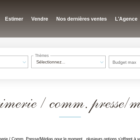
Estimer
Vendre
Nos dernières ventes
L’Agence
Thèmes
Sélectionnez...
Budget max
imerie / comm. presse/m
erie / Comm. Presse/Médias pour le moment , plusieurs options s'offrent à v