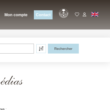
Expert
EN
Mon compte
Contact
édias
ous :