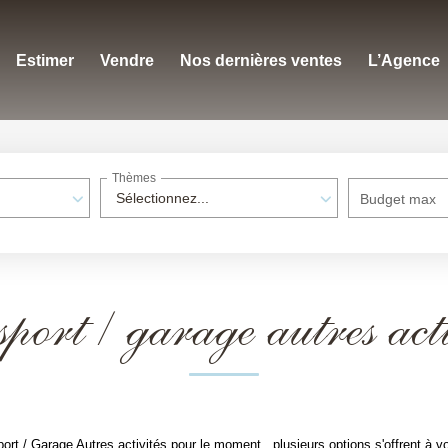
Estimer
Vendre
Nos dernières ventes
L’Agence
Thèmes
Sélectionnez...
Budget max
sport / garage autres acti
rt / Garage Autres activités pour le moment , plusieurs options s'offrent à v