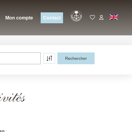
Expert
EN
Mon compte
Contact
vités
ous :