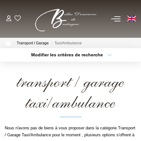
EN
ACHETER
Transport / Garage
Taxi/Ambulance
Voir Tous Nos Biens
Modifier les critères de recherche
Châteaux & Manoirs
Type de bien
Localisation
Sélectionnez...
Propriétés Avec Étangs, Moulins
transport / garage
Thèmes
Bord De Mer
Sélectionnez...
Budget max
Propriétés Équestres, Rurales
taxi/ambulance
Plus de critères
Créer une alerte
Autres Demeures De Charme
ESTIMER
Nous n'avons pas de biens à vous proposer dans la catégorie Transport
/ Garage Taxi/Ambulance pour le moment , plusieurs options s'offrent à
VENDRE