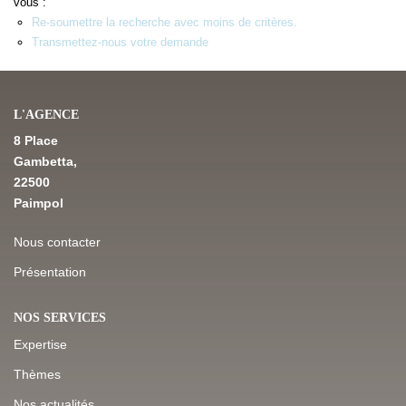
vous :
Re-soumettre la recherche avec moins de critères.
Transmettez-nous votre demande
NOS DERNIÈRES VENTES
L’AGENCE
L'AGENCE
8 Place
Qui Sommes-Nous
Gambetta,
Notre Équipe
22500
Paimpol
L'expertise
Nous Rejoindre
Nous contacter
Nos Actualités
Présentation
NOS SERVICES
MON COMPTE
Expertise
Thèmes
CONTACT
Nos actualités