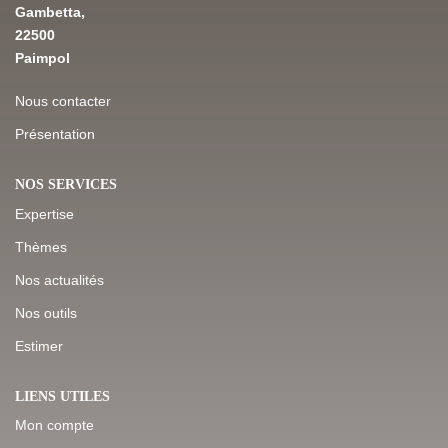
Gambetta,
22500
NOS DERNIÈRES VENTES
Paimpol
Nous contacter
L’AGENCE
Présentation
Qui Sommes-Nous
NOS SERVICES
Notre Équipe
Expertise
L'expertise
Thèmes
Nous Rejoindre
Nos actualités
Nos Actualités
Nos outils
Estimer
MON COMPTE
LIENS UTILES
Mon compte
CONTACT