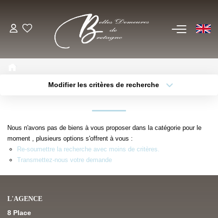
EN
ACHETER
Voir Tous Nos Biens
Modifier les critères de recherche
Châteaux & Manoirs
Type de bien
Localisation
Sélectionnez...
Propriétés Avec Étangs, Moulins
Thèmes
Bord De Mer
Sélectionnez...
Budget max
Nous n'avons pas de biens à vous proposer dans la catégorie pour le
Propriétés Équestres, Rurales
moment , plusieurs options s'offrent à vous :
Plus de critères
Créer une alerte
Re-soumettre la recherche avec moins de critères.
Autres Demeures De Charme
Transmettez-nous votre demande
ESTIMER
L'AGENCE
8 Place
VENDRE