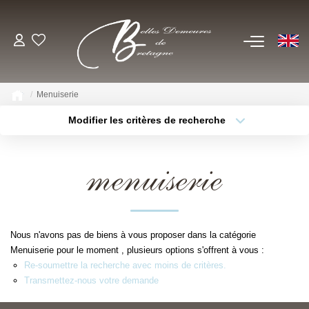
EN
ACHETER
Menuiserie
Voir Tous Nos Biens
Modifier les critères de recherche
Châteaux & Manoirs
Type de bien
Localisation
Sélectionnez...
Propriétés Avec Étangs, Moulins
menuiserie
Thèmes
Bord De Mer
Sélectionnez...
Budget max
Propriétés Équestres, Rurales
Plus de critères
Créer une alerte
Autres Demeures De Charme
Nous n'avons pas de biens à vous proposer dans la catégorie
Menuiserie pour le moment , plusieurs options s'offrent à vous :
ESTIMER
Re-soumettre la recherche avec moins de critères.
Transmettez-nous votre demande
VENDRE