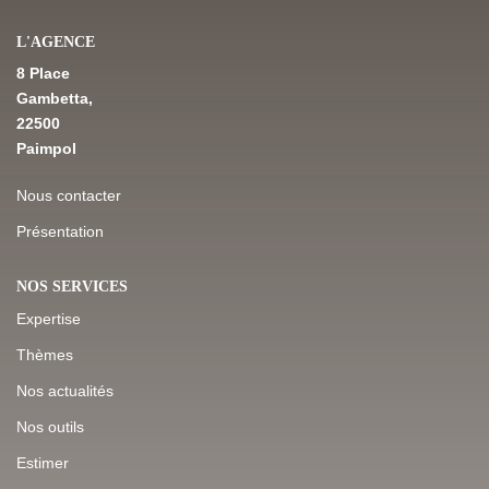
L'AGENCE
NOS DERNIÈRES VENTES
8 Place
Gambetta,
22500
L’AGENCE
Paimpol
Qui Sommes-Nous
Nous contacter
Notre Équipe
Présentation
L'expertise
NOS SERVICES
Nous Rejoindre
Expertise
Nos Actualités
Thèmes
Nos actualités
MON COMPTE
Nos outils
Estimer
CONTACT