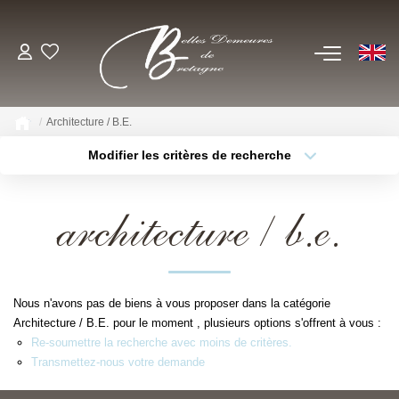
EN
ACHETER
Architecture / B.E.
Voir Tous Nos Biens
Modifier les critères de recherche
Châteaux & Manoirs
Type de bien
Localisation
Sélectionnez...
Propriétés Avec Étangs, Moulins
architecture / b.e.
Thèmes
Bord De Mer
Sélectionnez...
Budget max
Propriétés Équestres, Rurales
Plus de critères
Créer une alerte
Autres Demeures De Charme
Nous n'avons pas de biens à vous proposer dans la catégorie
Architecture / B.E. pour le moment , plusieurs options s'offrent à vous :
ESTIMER
Re-soumettre la recherche avec moins de critères.
Transmettez-nous votre demande
VENDRE