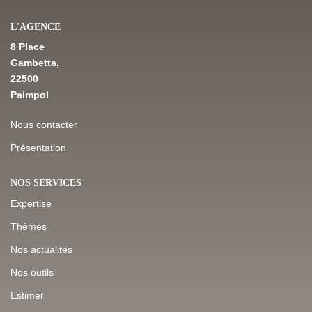
L'AGENCE
NOS DERNIÈRES VENTES
8 Place
Gambetta,
22500
L’AGENCE
Paimpol
Qui Sommes-Nous
Nous contacter
Notre Équipe
Présentation
L'expertise
NOS SERVICES
Nous Rejoindre
Expertise
Nos Actualités
Thèmes
Nos actualités
MON COMPTE
Nos outils
Estimer
CONTACT