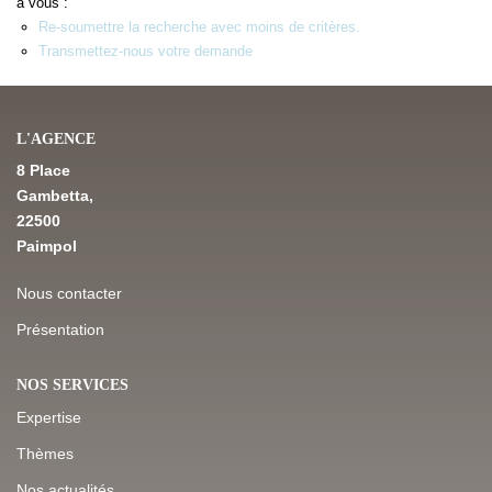
à vous :
Re-soumettre la recherche avec moins de critères.
Transmettez-nous votre demande
NOS DERNIÈRES VENTES
L’AGENCE
L'AGENCE
8 Place
Qui Sommes-Nous
Gambetta,
Notre Équipe
22500
Paimpol
L'expertise
Nous Rejoindre
Nous contacter
Nos Actualités
Présentation
NOS SERVICES
MON COMPTE
Expertise
Thèmes
CONTACT
Nos actualités