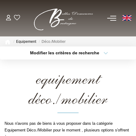
EN
ACHETER
Equipement
Déco./Mobilier
Voir Tous Nos Biens
Modifier les critères de recherche
Châteaux & Manoirs
Type de bien
Localisation
Sélectionnez...
Propriétés Avec Étangs, Moulins
equipement
Thèmes
Bord De Mer
Sélectionnez...
Budget max
Propriétés Équestres, Rurales
déco./mobilier
Plus de critères
Créer une alerte
Autres Demeures De Charme
ESTIMER
Nous n'avons pas de biens à vous proposer dans la catégorie
Equipement Déco./Mobilier pour le moment , plusieurs options s'offrent
VENDRE