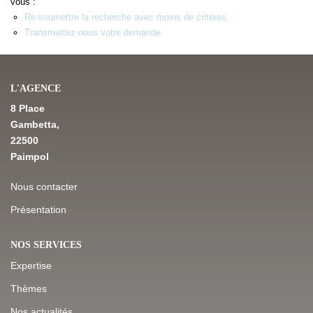
vous :
Re-soumettre la recherche avec moins de critères.
Transmettez-nous votre demande
NOS DERNIÈRES VENTES
L’AGENCE
L'AGENCE
8 Place
Qui Sommes-Nous
Gambetta,
Notre Équipe
22500
Paimpol
L'expertise
Nous Rejoindre
Nous contacter
Nos Actualités
Présentation
NOS SERVICES
MON COMPTE
Expertise
Thèmes
CONTACT
Nos actualités