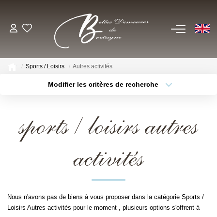
EN
ACHETER
Sports / Loisirs
Autres activités
Voir Tous Nos Biens
Modifier les critères de recherche
Châteaux & Manoirs
Type de bien
Localisation
Sélectionnez...
Propriétés Avec Étangs, Moulins
sports / loisirs autres
Thèmes
Bord De Mer
Sélectionnez...
Budget max
Propriétés Équestres, Rurales
activités
Plus de critères
Créer une alerte
Autres Demeures De Charme
ESTIMER
Nous n'avons pas de biens à vous proposer dans la catégorie Sports /
Loisirs Autres activités pour le moment , plusieurs options s'offrent à
VENDRE