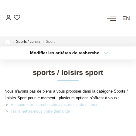
EN
ACHETER
Sports / Loisirs
Sport
Voir Tous Nos Biens
Modifier les critères de recherche
Châteaux & Manoirs
Localisation
Propriétés Avec Étangs, Moulins
Type de bien
sports / loisirs sport
Bord De Mer
Budget max
Propriétés Équestres, Rurales
Thèmes
Nous n'avons pas de biens à vous proposer dans la catégorie Sports /
Plus de critères
Créer une alerte
Autres Demeures De Charme
Loisirs Sport pour le moment , plusieurs options s'offrent à vous :
Re-soumettre la recherche avec moins de critères.
Transmettez-nous votre demande
ESTIMER
VENDRE