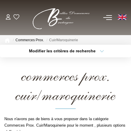
EN
ACHETER
Commerces Prox.
Cuir/Maroquinerie
Voir Tous Nos Biens
Modifier les critères de recherche
Châteaux & Manoirs
Type de bien
Localisation
Sélectionnez...
Propriétés Avec Étangs, Moulins
commerces prox.
Thèmes
Bord De Mer
Sélectionnez...
Budget max
Propriétés Équestres, Rurales
cuir/maroquinerie
Plus de critères
Créer une alerte
Autres Demeures De Charme
ESTIMER
Nous n'avons pas de biens à vous proposer dans la catégorie
Commerces Prox. Cuir/Maroquinerie pour le moment , plusieurs options
VENDRE