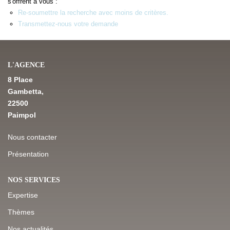
s'offrent à vous :
Re-soumettre la recherche avec moins de critères.
Transmettez-nous votre demande
NOS DERNIÈRES VENTES
L’AGENCE
L'AGENCE
8 Place
Qui Sommes-Nous
Gambetta,
Notre Équipe
22500
Paimpol
L'expertise
Nous Rejoindre
Nous contacter
Nos Actualités
Présentation
NOS SERVICES
MON COMPTE
Expertise
Thèmes
CONTACT
Nos actualités