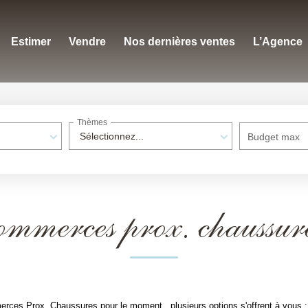
Estimer
Vendre
Nos dernières ventes
L’Agence
Thèmes
Sélectionnez...
Budget max
ommerces prox. chaussur
rces Prox. Chaussures pour le moment , plusieurs options s'offrent à vous :