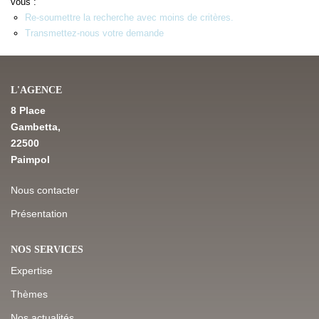
vous :
Re-soumettre la recherche avec moins de critères.
Transmettez-nous votre demande
NOS DERNIÈRES VENTES
L’AGENCE
L'AGENCE
8 Place
Qui Sommes-Nous
Gambetta,
Notre Équipe
22500
Paimpol
L'expertise
Nous Rejoindre
Nous contacter
Nos Actualités
Présentation
NOS SERVICES
MON COMPTE
Expertise
Thèmes
CONTACT
Nos actualités