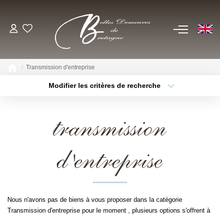
EN
ACHETER
Transmission d'entreprise
Voir Tous Nos Biens
Modifier les critères de recherche
Châteaux & Manoirs
Type de bien
Localisation
Sélectionnez...
Propriétés Avec Étangs, Moulins
transmission
Thèmes
Bord De Mer
Sélectionnez...
Budget max
Propriétés Équestres, Rurales
d'entreprise
Plus de critères
Créer une alerte
Autres Demeures De Charme
ESTIMER
Nous n'avons pas de biens à vous proposer dans la catégorie
Transmission d'entreprise pour le moment , plusieurs options s'offrent à
VENDRE