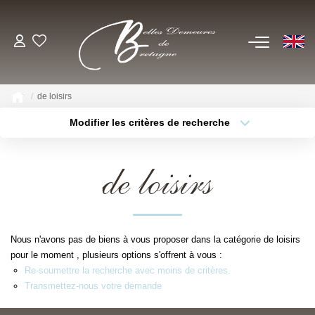
EN
ACHETER
de loisirs
Voir Tous Nos Biens
Modifier les critères de recherche
Châteaux & Manoirs
Type de bien
Localisation
Sélectionnez...
Propriétés Avec Étangs, Moulins
de loisirs
Thèmes
Bord De Mer
Sélectionnez...
Budget max
Propriétés Équestres, Rurales
Plus de critères
Créer une alerte
Autres Demeures De Charme
Nous n'avons pas de biens à vous proposer dans la catégorie de loisirs
pour le moment , plusieurs options s'offrent à vous :
ESTIMER
Re-soumettre la recherche avec moins de critères.
Transmettez-nous votre demande
VENDRE