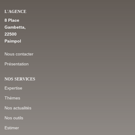
L'AGENCE
NOS DERNIÈRES VENTES
8 Place
Gambetta,
22500
L’AGENCE
Paimpol
Qui Sommes-Nous
Nous contacter
Notre Équipe
Présentation
L'expertise
NOS SERVICES
Nous Rejoindre
Expertise
Nos Actualités
Thèmes
Nos actualités
MON COMPTE
Nos outils
Estimer
CONTACT