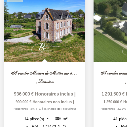
A vendre Maison de Maître sur 8 hectares secteur Lannion
,
Lannion
936 000 €
Honoraires inclus
|
1 291 500 €
|
900 000 €
Honoraires non inclus
1 250 000 €
H
Honoraires : 4% TTC à la charge de l'acquéreur
Honoraires : 3,32% 
396
m²
14
pièce(s)
41
pièc
Réf :
177473-NLQ
Réf