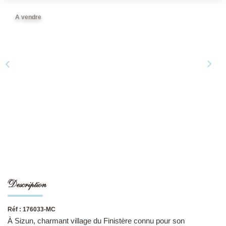
A vendre
NOS DERNIÈRES VENTES
L’AGENCE
Qui Sommes-Nous
Notre Équipe
L'expertise
Nous Rejoindre
Nos Actualités
Description
MON COMPTE
Réf : 176033-MC
CONTACT
À Sizun, charmant village du Finistère connu pour son