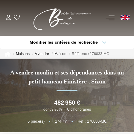
EN
ACHETER
Modifier les critères de recherche
Voir Tous Nos Biens
Type de bien
Localisation
Sélectionnez...
Châteaux & Manoirs
Maisons
A vendre
Maison
Référence 176033-MC
Thèmes
Propriétés Avec Étangs, Moulins
Sélectionnez...
Budget max
A vendre moulin et ses dépendances dans un
Bord De Mer
petit hameau Finistère
,
Sizun
Plus de critères
Créer une alerte
Propriétés Équestres, Rurales
Autres Demeures De Charme
482 950 €
dont 3,86% TTC d'honoraires
ESTIMER
6
pièce(s)
•
174
m²
•
Réf : 176033-MC
VENDRE