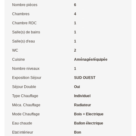
Nombre pièces
6
Chambres
4
Chambre RDC
1
Salle(s) de bains
1
Salle(s) d'eau
1
WC
2
Cuisine
Aménagée/équipée
Nombre niveaux
1
Exposition Séjour
SUD OUEST
Séjour Double
Oui
Type Chauffage
Individuel
Méca. Chauffage
Radiateur
Mode Chauffage
Bois + Electrique
Eau chaude
Ballon électrique
Etat intérieur
Bon