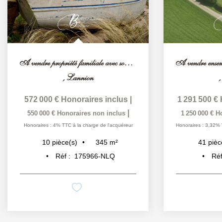
A vendre propriété familiale avec son espace détente Côte...
,
Lannion
572 000 €
Honoraires inclus
|
1 291 500 €
|
550 000 €
Honoraires non inclus
1 250 000 €
H
Honoraires : 4% TTC à la charge de l'acquéreur
Honoraires : 3,32% 
345
m²
10
pièce(s)
41
pièc
Réf :
175966-NLQ
Réf