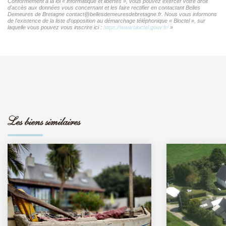
Conformément à la loi « informatique et libertés », vous pouvez exercer votre droit
d'accès aux données vous concernant et les faire rectifier en contactant Belles
Demeures de Bretagne contact@bellesdemeuresdebretagne.fr. Nous vous informons
de l'existence de la liste d'opposition au démarchage téléphonique « Bloctel », sur
laquelle vous pouvez vous inscrire ici :
https://www.bloctel.gouv.fr/
»
Les biens similaires