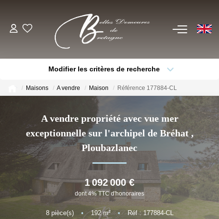
EN
ACHETER
Modifier les critères de recherche
Voir Tous Nos Biens
Type de bien
Localisation
Sélectionnez...
Châteaux & Manoirs
Maisons
A vendre
Maison
Référence 177884-CL
Thèmes
Propriétés Avec Étangs, Moulins
Sélectionnez...
Budget max
A vendre propriété avec vue mer
Bord De Mer
exceptionnelle sur l'archipel de Bréhat
,
Plus de critères
Créer une alerte
Propriétés Équestres, Rurales
Ploubazlanec
Autres Demeures De Charme
1 092 000 €
ESTIMER
dont 4% TTC d'honoraires
8
pièce(s)
•
192
m²
•
Réf : 177884-CL
VENDRE