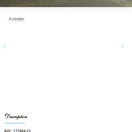
NOS DERNIÈRES VENTES
A vendre
L’AGENCE
Qui Sommes-Nous
Notre Équipe
L'expertise
Nous Rejoindre
Nos Actualités
MON COMPTE
Description
CONTACT
Réf : 177884-CL