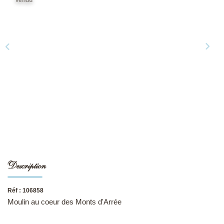
NOS DERNIÈRES VENTES
L’AGENCE
Qui Sommes-Nous
Notre Équipe
L'expertise
Nous Rejoindre
Nos Actualités
Description
MON COMPTE
Réf : 106858
Moulin au coeur des Monts d'Arrée
CONTACT