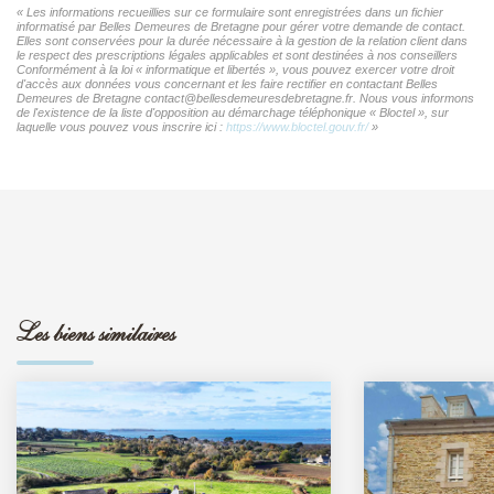
« Les informations recueillies sur ce formulaire sont enregistrées dans un fichier
informatisé par Belles Demeures de Bretagne pour gérer votre demande de contact.
Elles sont conservées pour la durée nécessaire à la gestion de la relation client dans
le respect des prescriptions légales applicables et sont destinées à nos conseillers
Conformément à la loi « informatique et libertés », vous pouvez exercer votre droit
d'accès aux données vous concernant et les faire rectifier en contactant Belles
Demeures de Bretagne contact@bellesdemeuresdebretagne.fr. Nous vous informons
de l'existence de la liste d'opposition au démarchage téléphonique « Bloctel », sur
laquelle vous pouvez vous inscrire ici :
https://www.bloctel.gouv.fr/
»
Les biens similaires