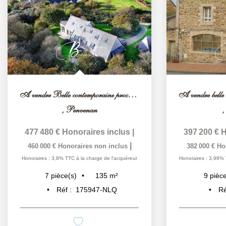
A vendre Belle contemporaine proche du littoral Côte de...
,
Penvenan
477 480 €
Honoraires inclus
|
397 200 €
H
|
460 000 €
Honoraires non inclus
382 000 €
Ho
Honoraires : 3,8% TTC à la charge de l'acquéreur
Honoraires : 3,98% 
135
m²
7
pièce(s)
9
pièce
Réf :
175947-NLQ
Ré