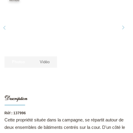
NOS DERNIÈRES VENTES
L’AGENCE
Qui Sommes-Nous
Notre Équipe
Photos
Vidéo
L'expertise
Nous Rejoindre
Nos Actualités
Description
MON COMPTE
Réf : 137996
Cette propriété située dans la campagne, se répartit autour de
CONTACT
deux ensembles de bâtiments centrés sur la cour. D'un côté le