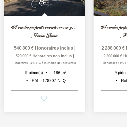
A vendre propriété ouverte sur son grand terrain...
,
Perros Guirec
,
Pe
540 800 €
Honoraires inclus
|
2 288 000 €
|
520 000 €
Honoraires non inclus
2 200 000 €
H
Honoraires : 4% TTC à la charge de l'acquéreur
Honoraires : 4% T
186
m²
9
pièce(s)
9
pièce
Réf :
178907-NLQ
Réf