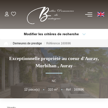
EN
ACHETER
Modifier les critères de recherche
Voir Tous Nos Biens
Type de bien
Localisation
Sélectionnez...
Châteaux & Manoirs
Demeures de prestige
Référence 160696
Thèmes
Propriétés Avec Étangs, Moulins
Sélectionnez...
Budget max
Exceptionnelle propriété au coeur d'Auray,
Bord De Mer
Morbihan
,
Auray
Plus de critères
Créer une alerte
Propriétés Équestres, Rurales
Autres Demeures De Charme
NC
12
pièce(s)
•
310
m²
•
Réf : 160696
ESTIMER
VENDRE
Vendu