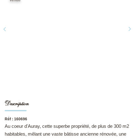
NOS DERNIÈRES VENTES
L’AGENCE
Qui Sommes-Nous
Notre Équipe
L'expertise
Nous Rejoindre
Nos Actualités
Description
MON COMPTE
Réf : 160696
Au coeur d'Auray, cette superbe propriété, de plus de 300 m2
CONTACT
habitables, mêlant une vaste bâtisse ancienne rénovée, une