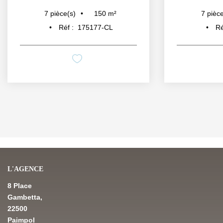
150
m²
7
pièce(s)
7
pièce
Réf :
175177-CL
Ré
L'AGENCE
8 Place
Gambetta,
22500
Paimpol