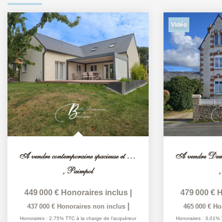
Vidéo
A vendre contemporaine spacieuse et économe Paimpol
,
Paimpol
449 000 €
Honoraires inclus
|
479 000 €
H
|
437 000 €
Honoraires non inclus
465 000 €
Ho
Honoraires : 2,75% TTC à la charge de l'acquéreur
Honoraires : 3,01% 