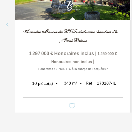
A vendre Manoir du XVIe siècle avec chambres d'hôtes et...
,
Saint Brieuc
1 297 000 €
Honoraires inclus
|
1 250 000 €
|
Honoraires non inclus
Honoraires : 3,76% TTC à la charge de l'acquéreur
348
m²
Réf :
178187-IL
10
pièce(s)