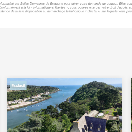
 informatisé par Belles Demeures de Bretagne pour gérer votre demande de contact. Elles sont 
 Conformément à la loi « informatique et libertés », vous pouvez exercer votre droit d'accès 
nce de la liste d'opposition au démarchage téléphonique « Bloctel », sur laquelle vous pouv
Exclusif