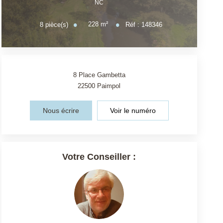
NC
228
m²
8
pièce(s)
Réf :
148346
8 Place Gambetta
22500
Paimpol
Nous écrire
Voir le numéro
Votre Conseiller :