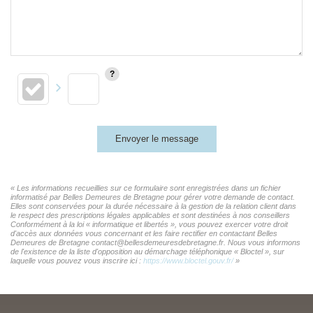
Envoyer le message
« Les informations recueillies sur ce formulaire sont enregistrées dans un fichier
informatisé par Belles Demeures de Bretagne pour gérer votre demande de contact.
Elles sont conservées pour la durée nécessaire à la gestion de la relation client dans
le respect des prescriptions légales applicables et sont destinées à nos conseillers
Conformément à la loi « informatique et libertés », vous pouvez exercer votre droit
d'accès aux données vous concernant et les faire rectifier en contactant Belles
Demeures de Bretagne contact@bellesdemeuresdebretagne.fr. Nous vous informons
de l'existence de la liste d'opposition au démarchage téléphonique « Bloctel », sur
laquelle vous pouvez vous inscrire ici :
https://www.bloctel.gouv.fr/
»