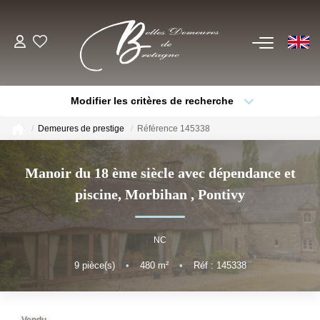
EN
ACHETER
Modifier les critères de recherche
Voir Tous Nos Biens
Type de bien
Localisation
Sélectionnez...
Châteaux & Manoirs
Demeures de prestige
Référence 145338
Thèmes
Propriétés Avec Étangs, Moulins
Sélectionnez...
Budget max
Manoir du 18 ème siècle avec dépendance et
Bord De Mer
piscine, Morbihan
,
Pontivy
Plus de critères
Créer une alerte
Propriétés Équestres, Rurales
Autres Demeures De Charme
NC
9
pièce(s)
•
480
m²
•
Réf : 145338
ESTIMER
VENDRE
Vendu