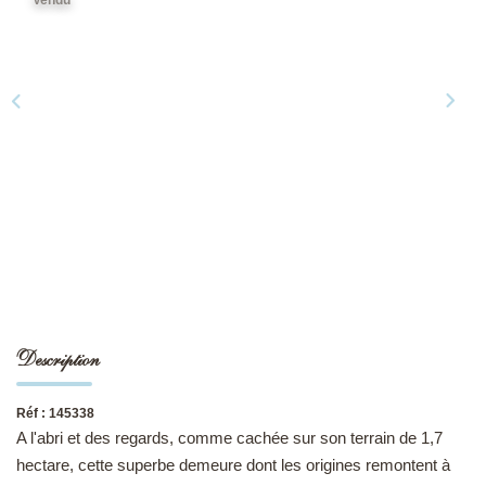
NOS DERNIÈRES VENTES
L’AGENCE
Qui Sommes-Nous
Notre Équipe
L'expertise
Nous Rejoindre
Nos Actualités
Description
MON COMPTE
Réf : 145338
A l'abri et des regards, comme cachée sur son terrain de 1,7
CONTACT
hectare, cette superbe demeure dont les origines remontent à