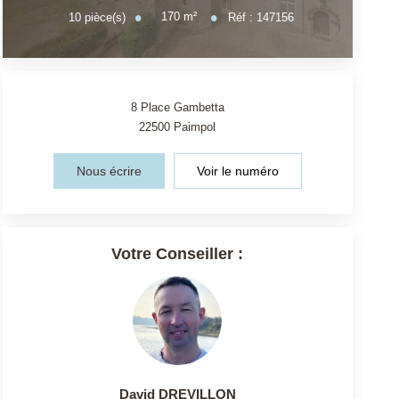
170
m²
10
pièce(s)
Réf :
147156
8 Place Gambetta
22500
Paimpol
Nous écrire
Voir le numéro
Votre Conseiller :
David DREVILLON