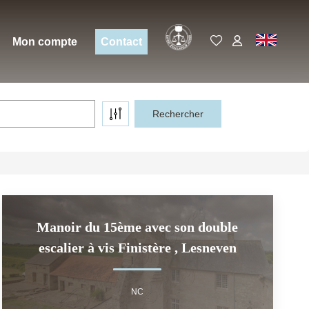
Expert
EN
Mon compte
Contact
Manoir du 15ème avec son double
escalier à vis Finistère
,
Lesneven
NC