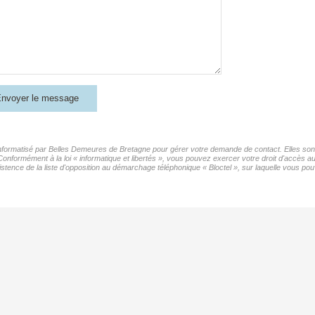
nvoyer le message
 informatisé par Belles Demeures de Bretagne pour gérer votre demande de contact. Elles sont 
 Conformément à la loi « informatique et libertés », vous pouvez exercer votre droit d'accès 
nce de la liste d'opposition au démarchage téléphonique « Bloctel », sur laquelle vous pouv