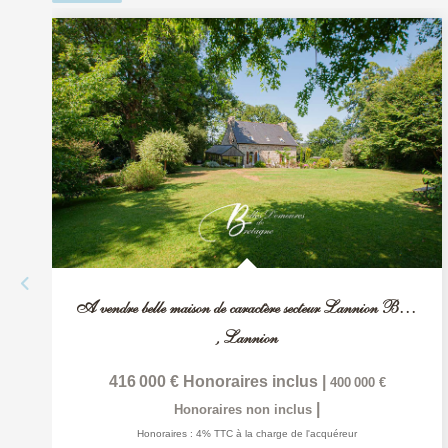
A vendre belle maison de caractère secteur Lannion Bretagne
,
Lannion
416 000 €
Honoraires inclus
|
400 000 €
|
Honoraires non inclus
Honoraires : 4% TTC à la charge de l'acquéreur