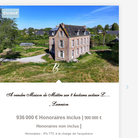
Exclusif
A vendre Maison de Maître sur 8 hectares secteur Lannion
A
,
Lannion
936 000 €
Honoraires inclus
|
900 000 €
|
Honoraires non inclus
Honoraires : 4% TTC à la charge de l'acquéreur