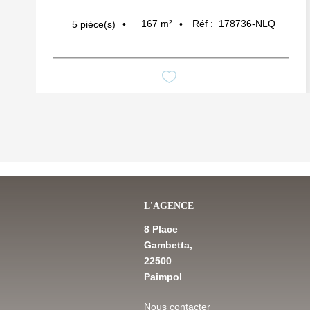
167
m²
Réf :
178736-NLQ
5
pièce(s)
L'AGENCE
8 Place
Gambetta,
22500
Paimpol
Nous contacter