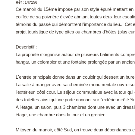
Réf : 147156
Ce manoir du 15ème impose par son style épuré mettant en va
coiffée de sa poivrière élevée abritant toutes deux leur escali
témoins du passé qui démontrent l'importance du lieu... Cet 
projet touristique de type gites ou chambres d'hôtes (plusi
Descriptif :
La propriété s'organise autour de plusieurs bâtiments compr
hangar, un colombier et une fontaine prolongée par un ancien 
L'entrée principale donne dans un couloir qui dessert un bure
La salle à manger avec sa cheminée monumentale ouvre sur la 
l'extérieur, côté cour. Le séjour communique avec la tour qui d
des toilettes ainsi qu'une porte donnant sur l'extérieur côté S
A l'étage, un salon, puis 3 chambres dont une avec un dressi
étage, une chambre dans la tour et un grenier.
Mitoyen du manoir, côté Sud, on trouve deux dépendances en