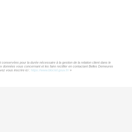
conservées pour la durée nécessaire à la gestion de la relation client dans le
aux données vous concernant et les faire rectifier en contactant Belles Demeures
ez vous inscrire ici :
https://www.bloctel.gouv.fr/
»