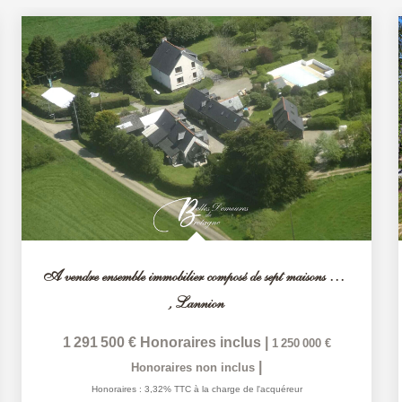
A vendre ensemble immobilier composé de sept maisons avec...
,
Lannion
1 291 500 €
Honoraires inclus
|
1 250 000 €
|
Honoraires non inclus
Honoraires : 3,32% TTC à la charge de l'acquéreur