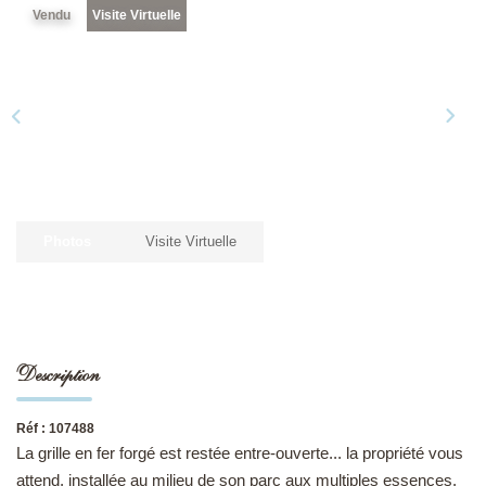
Vendu
Visite Virtuelle
NOS DERNIÈRES VENTES
L’AGENCE
Qui Sommes-Nous
Notre Équipe
Photos
Visite Virtuelle
L'expertise
Nous Rejoindre
Nos Actualités
Description
MON COMPTE
Réf : 107488
La grille en fer forgé est restée entre-ouverte... la propriété vous
CONTACT
attend, installée au milieu de son parc aux multiples essences.