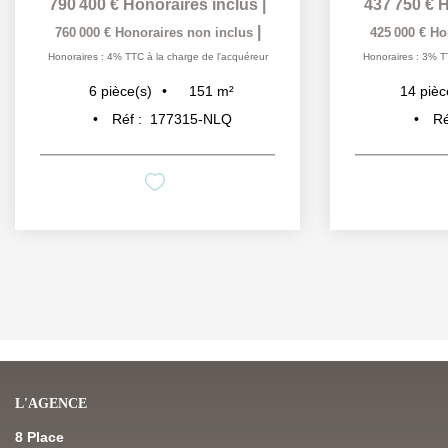
790 400 €
Honoraires inclus
|
437 750 €
H
|
760 000 €
Honoraires non inclus
425 000 €
Ho
Honoraires : 4% TTC à la charge de l'acquéreur
Honoraires : 3% T
151
m²
6
pièce(s)
14
pièc
Réf :
177315-NLQ
Ré
L'AGENCE
8 Place