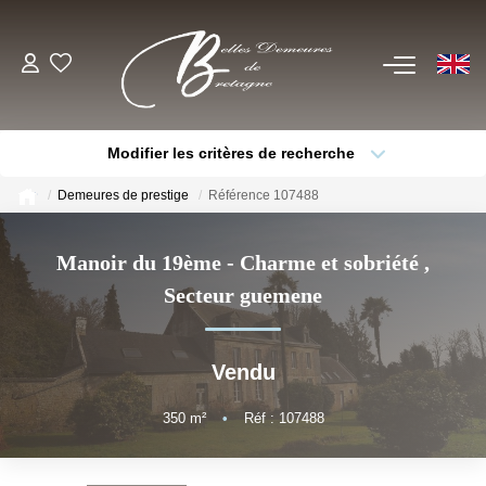
EN
ACHETER
Modifier les critères de recherche
Voir Tous Nos Biens
Type de bien
Localisation
Sélectionnez...
Châteaux & Manoirs
Demeures de prestige
Référence 107488
Thèmes
Propriétés Avec Étangs, Moulins
Sélectionnez...
Budget max
Manoir du 19ème - Charme et sobriété
,
Bord De Mer
Secteur guemene
Plus de critères
Créer une alerte
Propriétés Équestres, Rurales
Autres Demeures De Charme
Vendu
ESTIMER
350
m²
•
Réf : 107488
VENDRE