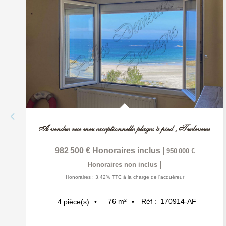
A vendre vue mer exceptionnelle plages à pied
,
Trelevern
982 500 €
Honoraires inclus
|
950 000 €
|
Honoraires non inclus
Honoraires : 3,42% TTC à la charge de l'acquéreur
76
m²
Réf :
170914-AF
4
pièce(s)