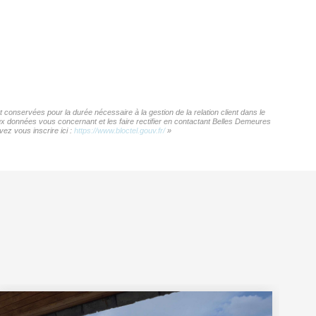
conservées pour la durée nécessaire à la gestion de la relation client dans le
aux données vous concernant et les faire rectifier en contactant Belles Demeures
ez vous inscrire ici :
https://www.bloctel.gouv.fr/
»