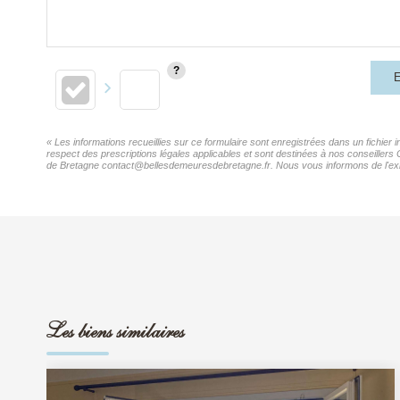
E
« Les informations recueillies sur ce formulaire sont enregistrées dans un fichier
respect des prescriptions légales applicables et sont destinées à nos conseillers
de Bretagne contact@bellesdemeuresdebretagne.fr. Nous vous informons de l'existe
Les biens similaires