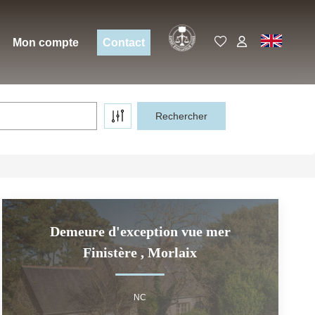
Expert
EN
Mon compte
Contact
Demeure d'exception vue mer
Finistère
,
Morlaix
NC