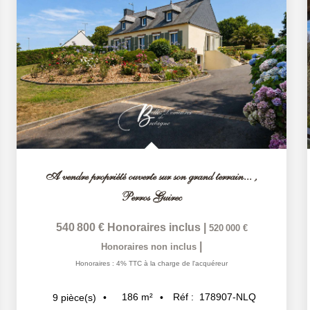
A vendre propriété ouverte sur son grand terrain...
,
Perros Guirec
540 800 €
Honoraires inclus
|
520 000 €
|
Honoraires non inclus
Honoraires : 4% TTC à la charge de l'acquéreur
186
m²
Réf :
178907-NLQ
9
pièce(s)