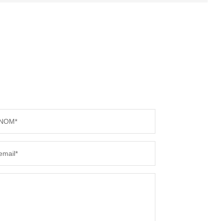
NOM*
email*