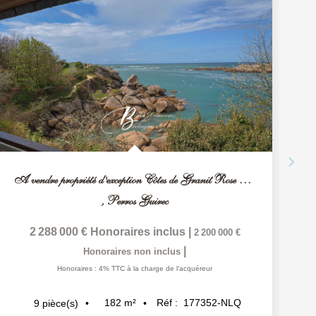
A vendre propriété d'exception Côtes de Granit Rose Bretagne
,
Perros Guirec
2 288 000 €
Honoraires inclus
|
2 200 000 €
|
Honoraires non inclus
Honoraires : 4% TTC à la charge de l'acquéreur
182
m²
Réf :
177352-NLQ
9
pièce(s)