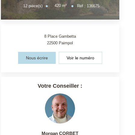
420
m²
12
pièce(s)
Réf :
136675
8 Place Gambetta
22500
Paimpol
Nous écrire
Voir le numéro
Votre Conseiller :
Morgan CORBET