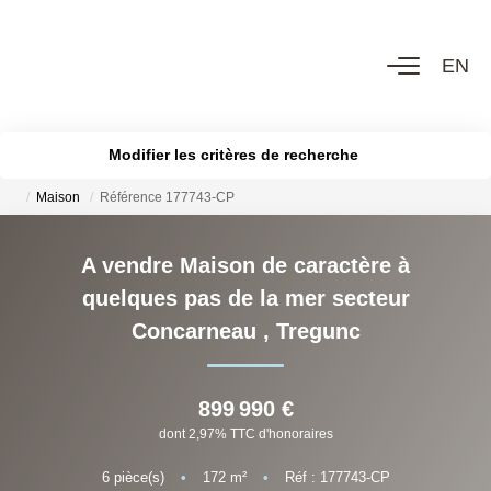
EN
ACHETER
Modifier les critères de recherche
Voir Tous Nos Biens
Localisation
Châteaux & Manoirs
Maison
Référence 177743-CP
Type de bien
Propriétés Avec Étangs, Moulins
Budget max
A vendre Maison de caractère à
Bord De Mer
Thèmes
quelques pas de la mer secteur
Plus de critères
Créer une alerte
Propriétés Équestres, Rurales
Concarneau
,
Tregunc
Autres Demeures De Charme
899 990 €
ESTIMER
dont 2,97% TTC d'honoraires
6
pièce(s)
•
172
m²
•
Réf : 177743-CP
VENDRE