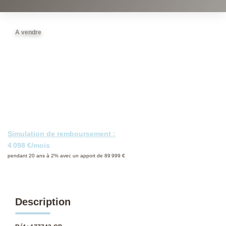
NOS DERNIÈRES VENTES
A vendre
L’AGENCE
Qui Sommes-Nous
Notre Équipe
L'expertise
Nous Rejoindre
Simulation de remboursement :
Nos Actualités
4 098 €/mois
pendant 20 ans à 2% avec un apport de 89 999 €
MON COMPTE
Description
CONTACT