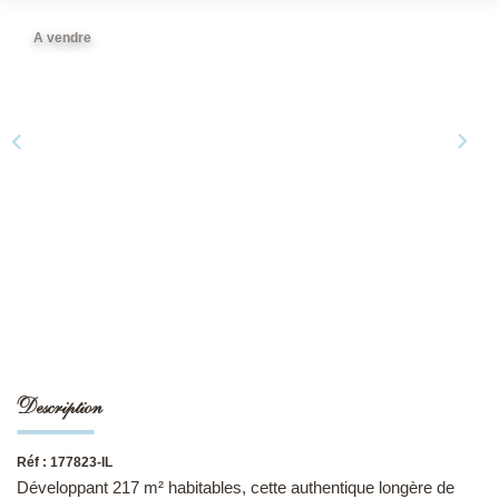
A vendre
NOS DERNIÈRES VENTES
L’AGENCE
Qui Sommes-Nous
Notre Équipe
L'expertise
Nous Rejoindre
Nos Actualités
Description
MON COMPTE
Réf : 177823-IL
CONTACT
Développant 217 m² habitables, cette authentique longère de