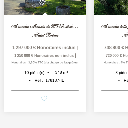
A vendre Manoir du XVIe siècle avec chambres d'hôtes et...
,
Saint Brieuc
,
S
1 297 000 €
Honoraires inclus
|
748 800 €
H
|
1 250 000 €
Honoraires non inclus
720 000 €
Ho
Honoraires : 3,76% TTC à la charge de l'acquéreur
Honoraires : 4% T
348
m²
10
pièce(s)
8
pièce
Réf :
178187-IL
Ré