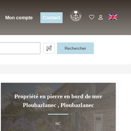
Expert
EN
Mon compte
Contact
Propriété en pierre en bord de mer
Ploubazlanec
,
Ploubazlanec
NC