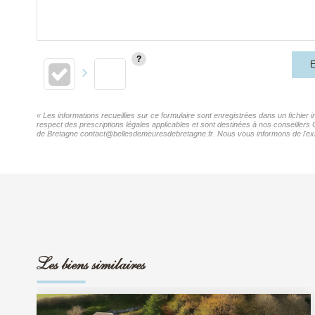
E
« Les informations recueillies sur ce formulaire sont enregistrées dans un fichier
respect des prescriptions légales applicables et sont destinées à nos conseillers
de Bretagne contact@bellesdemeuresdebretagne.fr. Nous vous informons de l'existe
Les biens similaires