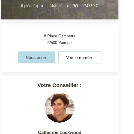
153
m²
6
pièce(s)
Réf :
174739-CL
8 Place Gambetta
22500
Paimpol
Nous écrire
Voir le numéro
Votre Conseiller :
Catherine Lockwood