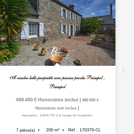
A vendre belle propriété avec piscine proche Paimpol
,
Paimpol
498 400 €
Honoraires inclus
|
480 000 €
|
Honoraires non inclus
Honoraires : 3,83% TTC à la charge de l'acquéreur
200
m²
Réf :
170379-CL
7
pièce(s)