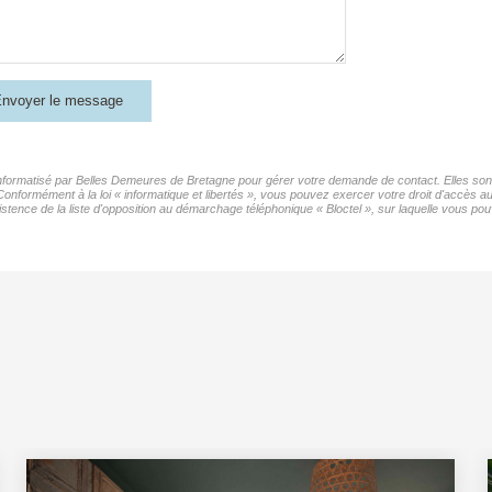
nvoyer le message
 informatisé par Belles Demeures de Bretagne pour gérer votre demande de contact. Elles sont 
 Conformément à la loi « informatique et libertés », vous pouvez exercer votre droit d'accès 
nce de la liste d'opposition au démarchage téléphonique « Bloctel », sur laquelle vous pouv