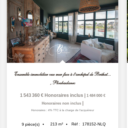
Ensemble immobilier vue mer face à l'archipel de Bréhat...
,
Ploubazlanec
1 543 360 €
Honoraires inclus
|
1 484 000 €
|
Honoraires non inclus
Honoraires : 4% TTC à la charge de l'acquéreur
213
m²
Réf :
178152-NLQ
9
pièce(s)