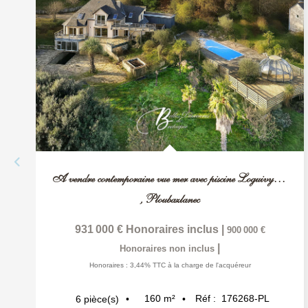
A vendre contemporaine vue mer avec piscine Loguivy de la...
,
Ploubazlanec
931 000 €
Honoraires inclus
|
900 000 €
|
Honoraires non inclus
Honoraires : 3,44% TTC à la charge de l'acquéreur
160
m²
Réf :
176268-PL
6
pièce(s)