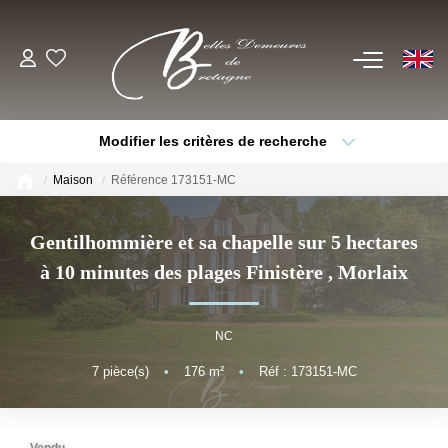
EN
ACHETER
Modifier les critères de recherche
Voir Tous Nos Biens
Type de bien
Localisation
Sélectionnez...
Châteaux & Manoirs
Maison
Référence 173151-MC
Thèmes
Propriétés Avec Étangs, Moulins
Sélectionnez...
Budget max
Gentilhommière et sa chapelle sur 5 hectares
Bord De Mer
à 10 minutes des plages Finistère
,
Morlaix
Plus de critères
Créer une alerte
Propriétés Équestres, Rurales
Autres Demeures De Charme
NC
7
pièce(s)
•
176
m²
•
Réf : 173151-MC
ESTIMER
VENDRE
Vendu