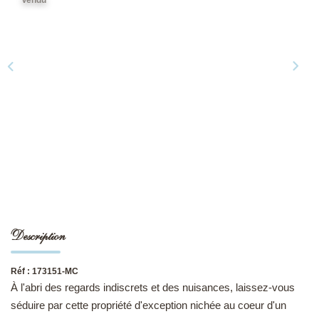
NOS DERNIÈRES VENTES
L’AGENCE
Qui Sommes-Nous
Notre Équipe
L'expertise
Nous Rejoindre
Nos Actualités
Description
MON COMPTE
Réf : 173151-MC
À l'abri des regards indiscrets et des nuisances, laissez-vous
CONTACT
séduire par cette propriété d'exception nichée au coeur d'un