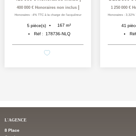
|
400 000 €
Honoraires non inclus
1 250 000 €
H
Honoraires : 4% TTC à la charge de l'acquéreur
Honoraires : 3,32% 
167
m²
5
pièce(s)
41
pièc
Réf :
178736-NLQ
Réf
L'AGENCE
8 Place