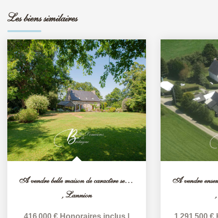
Les biens similaires
A vendre belle maison de caractère secteur Lannion Bretagne
,
Lannion
416 000 €
Honoraires inclus
|
1 291 500 €