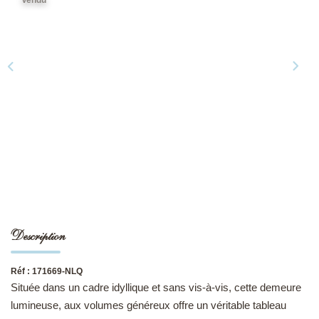
NOS DERNIÈRES VENTES
L’AGENCE
Qui Sommes-Nous
Notre Équipe
L'expertise
Nous Rejoindre
Nos Actualités
Description
MON COMPTE
Réf : 171669-NLQ
Située dans un cadre idyllique et sans vis-à-vis, cette demeure
CONTACT
lumineuse, aux volumes généreux offre un véritable tableau