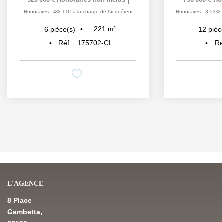
reur
Honoraires : 3,53% TTC à la charge de l'acquéreur
Honora
304
m²
12
pièce(s)
Réf :
171318-CL
L'AGENCE
8 Place
Gambetta,