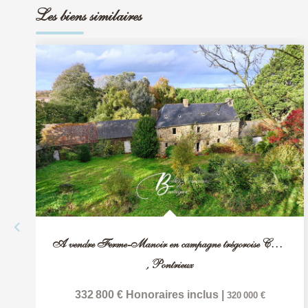
Les biens similaires
A vendre Ferme-Manoir en campagne trégoroise Côtes d'Armor
,
Pontrieux
332 800 €
Honoraires inclus
|
320 000 €