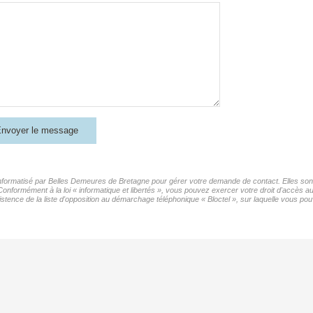
nvoyer le message
 informatisé par Belles Demeures de Bretagne pour gérer votre demande de contact. Elles sont 
 Conformément à la loi « informatique et libertés », vous pouvez exercer votre droit d'accès 
nce de la liste d'opposition au démarchage téléphonique « Bloctel », sur laquelle vous pouv