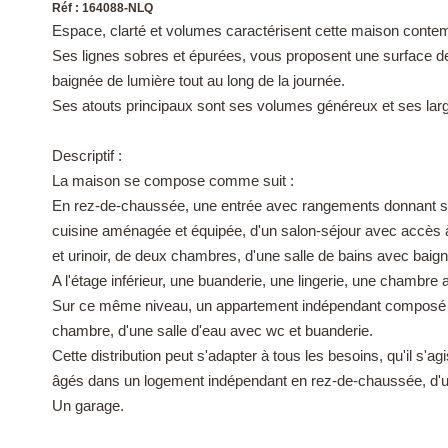
Réf : 164088-NLQ
Espace, clarté et volumes caractérisent cette maison conte
Ses lignes sobres et épurées, vous proposent une surface de 2
baignée de lumière tout au long de la journée.
Ses atouts principaux sont ses volumes généreux et ses lar
Descriptif :
La maison se compose comme suit :
En rez-de-chaussée, une entrée avec rangements donnant su
cuisine aménagée et équipée, d'un salon-séjour avec accès à
et urinoir, de deux chambres, d'une salle de bains avec baign
A l'étage inférieur, une buanderie, une lingerie, une chambre
Sur ce même niveau, un appartement indépendant composé d
chambre, d'une salle d'eau avec wc et buanderie.
Cette distribution peut s'adapter à tous les besoins, qu'il s'ag
âgés dans un logement indépendant en rez-de-chaussée, d'une l
Un garage.