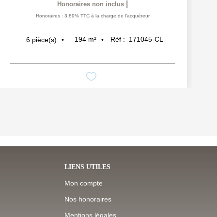
|
Honoraires non inclus
Honoraires : 3,89% TTC à la charge de l'acquéreur
194
m²
Réf :
171045-CL
6
pièce(s)
LIENS UTILES
Mon compte
Nos honoraires
Mentions légales