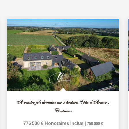
A vendre joli domaine sur 3 hectares Côtes d'Armor
,
Pontrieux
776 500 €
Honoraires inclus
|
750 000 €