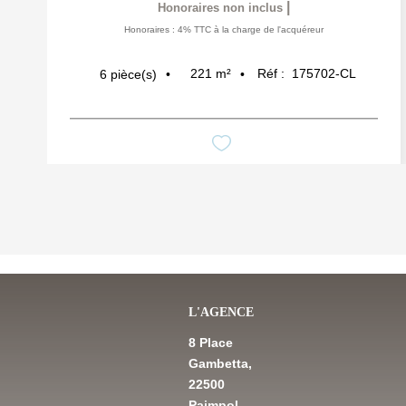
|
Honoraires non inclus
Honoraires : 4% TTC à la charge de l'acquéreur
221
m²
Réf :
175702-CL
6
pièce(s)
L'AGENCE
8 Place
Gambetta,
22500
Paimpol