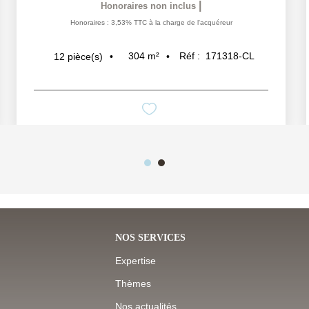
|
Honoraires non inclus
Honoraires : 3,53% TTC à la charge de l'acquéreur
304
m²
Réf :
171318-CL
12
pièce(s)
NOS SERVICES
Expertise
Thèmes
Nos actualités