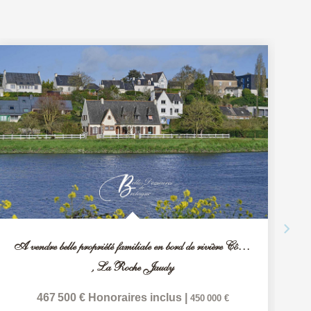
A vendre belle propriété familiale en bord de rivière Côtes...
,
La Roche Jaudy
467 500 €
Honoraires inclus
|
450 000 €