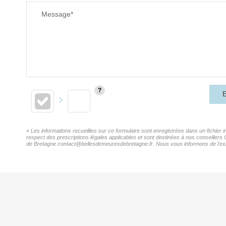
Message*
E
« Les informations recueillies sur ce formulaire sont enregistrées dans un fichier
respect des prescriptions légales applicables et sont destinées à nos conseillers
de Bretagne contact@bellesdemeuresdebretagne.fr. Nous vous informons de l'existe