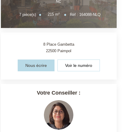
NC
215
m²
7
pièce(s)
Réf :
164088-NLQ
8 Place Gambetta
22500
Paimpol
Nous écrire
Voir le numéro
Votre Conseiller :