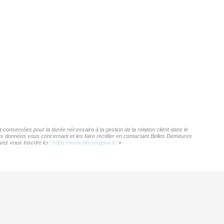
conservées pour la durée nécessaire à la gestion de la relation client dans le
aux données vous concernant et les faire rectifier en contactant Belles Demeures
ez vous inscrire ici :
https://www.bloctel.gouv.fr/
»