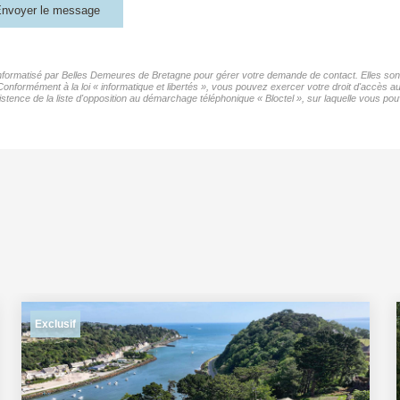
nvoyer le message
 informatisé par Belles Demeures de Bretagne pour gérer votre demande de contact. Elles sont 
 Conformément à la loi « informatique et libertés », vous pouvez exercer votre droit d'accès 
nce de la liste d'opposition au démarchage téléphonique « Bloctel », sur laquelle vous pouv
Exclusif