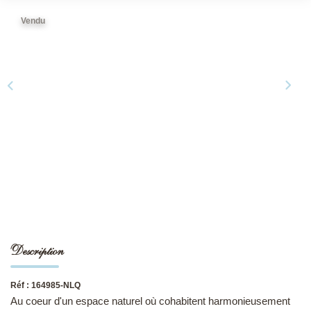
Vendu
NOS DERNIÈRES VENTES
L’AGENCE
Qui Sommes-Nous
Notre Équipe
L'expertise
Nous Rejoindre
Nos Actualités
Description
MON COMPTE
Réf : 164985-NLQ
CONTACT
Au coeur d'un espace naturel où cohabitent harmonieusement