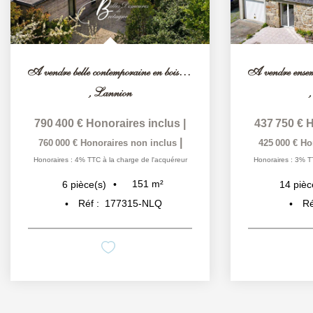
A vendre belle contemporaine en bois face à la baie Côtes...
,
Lannion
790 400 €
Honoraires inclus
|
437 750 €
H
|
760 000 €
Honoraires non inclus
425 000 €
Ho
Honoraires : 4% TTC à la charge de l'acquéreur
Honoraires : 3% T
151
m²
6
pièce(s)
14
pièc
Réf :
177315-NLQ
Ré