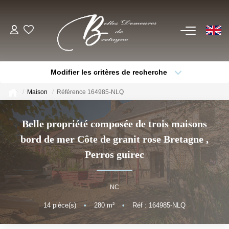
EN
ACHETER
Modifier les critères de recherche
Voir Tous Nos Biens
Type de bien
Localisation
Sélectionnez...
Châteaux & Manoirs
Maison
Référence 164985-NLQ
Thèmes
Propriétés Avec Étangs, Moulins
Sélectionnez...
Budget max
Belle propriété composée de trois maisons
Bord De Mer
bord de mer Côte de granit rose Bretagne
,
Plus de critères
Créer une alerte
Propriétés Équestres, Rurales
Perros guirec
Autres Demeures De Charme
NC
ESTIMER
14
pièce(s)
•
280
m²
•
Réf : 164985-NLQ
VENDRE