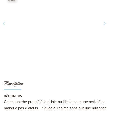
NOS DERNIÈRES VENTES
L’AGENCE
Qui Sommes-Nous
Notre Équipe
L'expertise
Nous Rejoindre
Nos Actualités
Description
MON COMPTE
Réf : 161385
Cette superbe propriété familiale ou idéale pour une activité ne
CONTACT
manque pas d'atouts... Située au calme sans aucune nuisance