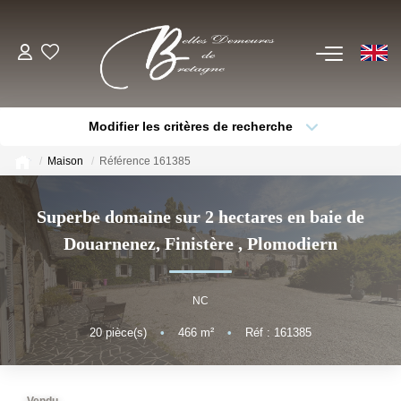
EN
ACHETER
Modifier les critères de recherche
Voir Tous Nos Biens
Type de bien
Localisation
Sélectionnez...
Châteaux & Manoirs
Maison
Référence 161385
Thèmes
Propriétés Avec Étangs, Moulins
Sélectionnez...
Budget max
Superbe domaine sur 2 hectares en baie de
Bord De Mer
Douarnenez, Finistère
,
Plomodiern
Plus de critères
Créer une alerte
Propriétés Équestres, Rurales
Autres Demeures De Charme
NC
20
pièce(s)
•
466
m²
•
Réf : 161385
ESTIMER
VENDRE
Vendu