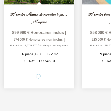
A vendre Maison de caractère à quelques pas de la mer...
,
Tregunc
899 990 €
Honoraires inclus
|
858 000 €
H
|
874 000 €
Honoraires non inclus
825 000 €
Ho
Honoraires : 2,97% TTC à la charge de l'acquéreur
Honoraires : 4% T
172
m²
6
pièce(s)
9
pièce
Réf :
177743-CP
Ré