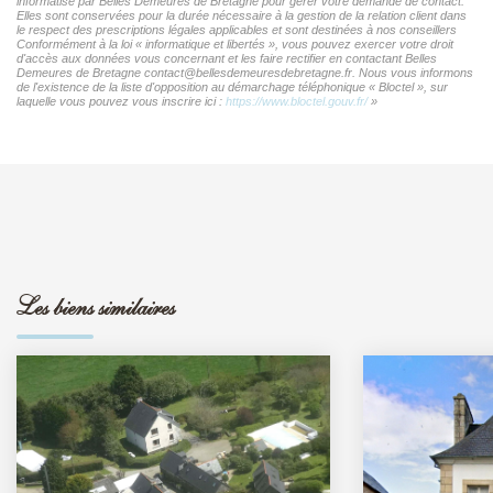
informatisé par Belles Demeures de Bretagne pour gérer votre demande de contact.
Elles sont conservées pour la durée nécessaire à la gestion de la relation client dans
le respect des prescriptions légales applicables et sont destinées à nos conseillers
Conformément à la loi « informatique et libertés », vous pouvez exercer votre droit
d'accès aux données vous concernant et les faire rectifier en contactant Belles
Demeures de Bretagne contact@bellesdemeuresdebretagne.fr. Nous vous informons
de l'existence de la liste d'opposition au démarchage téléphonique « Bloctel », sur
laquelle vous pouvez vous inscrire ici :
https://www.bloctel.gouv.fr/
»
Les biens similaires