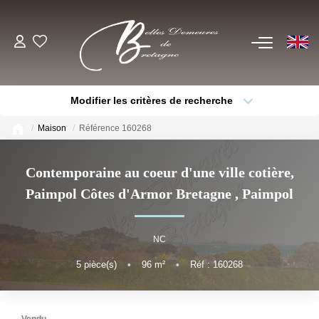
EN
ACHETER
Modifier les critères de recherche
Voir Tous Nos Biens
Type de bien
Localisation
Sélectionnez...
Châteaux & Manoirs
Maison
Référence 160268
Thèmes
Propriétés Avec Étangs, Moulins
Sélectionnez...
Budget max
Contemporaine au coeur d'une ville cotière,
Bord De Mer
Paimpol Côtes d'Armor Bretagne
,
Paimpol
Plus de critères
Créer une alerte
Propriétés Équestres, Rurales
Autres Demeures De Charme
NC
5
pièce(s)
•
96
m²
•
Réf : 160268
ESTIMER
VENDRE
Vendu