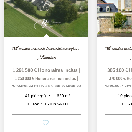
A vendre ensemble immobilier composé de sept maisons avec...
,
Lannion
1 291 500 €
Honoraires inclus
|
385 100 €
H
|
1 250 000 €
Honoraires non inclus
370 000 €
Ho
Honoraires : 3,32% TTC à la charge de l'acquéreur
Honoraires : 4,08% 
620
m²
41
pièce(s)
10
pièc
Réf :
169082-NLQ
Ré