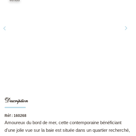
NOS DERNIÈRES VENTES
L’AGENCE
Qui Sommes-Nous
Notre Équipe
L'expertise
Nous Rejoindre
Nos Actualités
Description
MON COMPTE
Réf : 160268
Amoureux du bord de mer, cette contemporaine bénéficiant
CONTACT
d'une jolie vue sur la baie est située dans un quartier recherché,