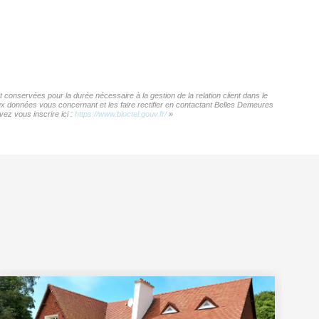
conservées pour la durée nécessaire à la gestion de la relation client dans le
aux données vous concernant et les faire rectifier en contactant Belles Demeures
ez vous inscrire ici :
https://www.bloctel.gouv.fr/
»