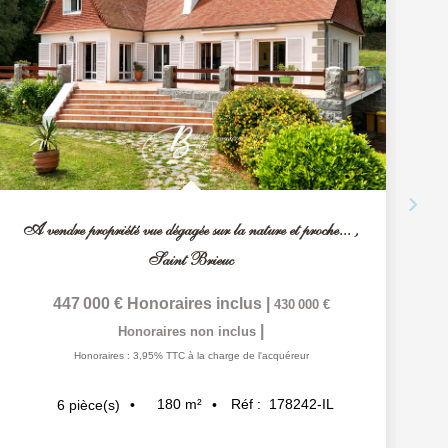
A vendre propriété vue dégagée sur la nature et proche...
,
Saint Brieuc
447 000 €
Honoraires inclus
|
430 000 €
|
Honoraires non inclus
Honoraires : 3,95% TTC à la charge de l'acquéreur
180
m²
Réf :
178242-IL
6
pièce(s)