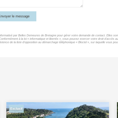
nvoyer le message
 informatisé par Belles Demeures de Bretagne pour gérer votre demande de contact. Elles sont 
 Conformément à la loi « informatique et libertés », vous pouvez exercer votre droit d'accès 
nce de la liste d'opposition au démarchage téléphonique « Bloctel », sur laquelle vous pouv
Exclusif