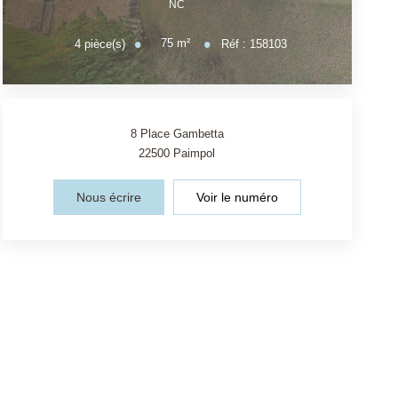
NC
75
m²
4
pièce(s)
Réf :
158103
8 Place Gambetta
22500
Paimpol
Nous écrire
Voir le numéro