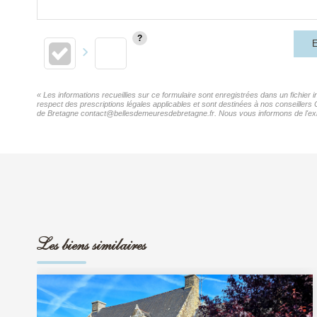
E
« Les informations recueillies sur ce formulaire sont enregistrées dans un fichier
respect des prescriptions légales applicables et sont destinées à nos conseillers
de Bretagne contact@bellesdemeuresdebretagne.fr. Nous vous informons de l'existe
Les biens similaires