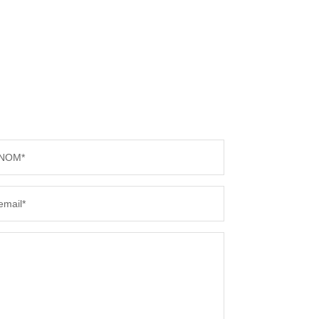
NOM*
email*