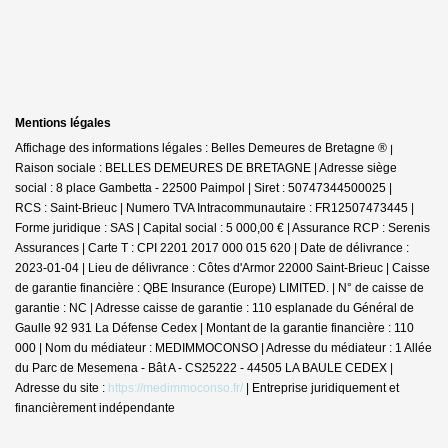
Mentions légales
Affichage des informations légales : Belles Demeures de Bretagne ® |
Raison sociale : BELLES DEMEURES DE BRETAGNE | Adresse siège
social : 8 place Gambetta - 22500 Paimpol | Siret : 50747344500025 |
RCS : Saint-Brieuc | Numero TVA Intracommunautaire : FR12507473445 |
Forme juridique : SAS | Capital social : 5 000,00 € | Assurance RCP : Serenis
Assurances |
Carte T : CPI 2201 2017 000 015 620 | Date de délivrance :
2023-01-04 | Lieu de délivrance : Côtes d'Armor 22000 Saint-Brieuc | Caisse
de garantie financière : QBE Insurance (Europe) LIMITED. | N° de caisse de
garantie : NC | Adresse caisse de garantie : 110 esplanade du Général de
Gaulle 92 931 La Défense Cedex | Montant de la garantie financière : 110
000 | Nom du médiateur : MEDIMMOCONSO | Adresse du médiateur : 1 Allée
du Parc de Mesemena - Bât A - CS25222 - 44505 LA BAULE CEDEX |
Adresse du site :
https://medimmoconso.fr/
|
Entreprise juridiquement et
financièrement indépendante