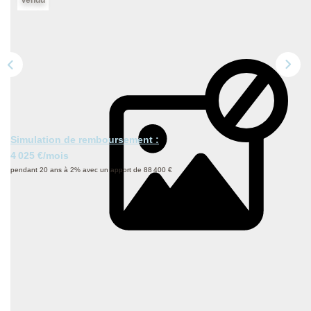
NOS DERNIÈRES VENTES
L’AGENCE
Qui Sommes-Nous
Notre Équipe
Simulation de remboursement :
L'expertise
4 025 €/mois
pendant 20 ans à 2% avec un apport de 88 400 €
Nous Rejoindre
Nos Actualités
Description
MON COMPTE
Réf : 155912
Voilà la vue mer par définition... où que l'on regarde la mer
CONTACT
est présente. Une fois le portail franchi, nous accédons à