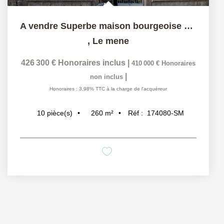
A vendre Superbe maison bourgeoise avec jardin arboré ,7...
,
Le mene
426 300 €
Honoraires inclus
|
410 000 €
Honoraires
|
non inclus
Honoraires : 3,98% TTC à la charge de l'acquéreur
260
m²
Réf :
174080-SM
10
pièce(s)