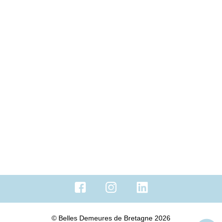
Nos outils
Estimer
LIENS UTILES
Mon compte
Nos honoraires
Mentions légales
Plan du site
© Belles Demeures de Bretagne 2026