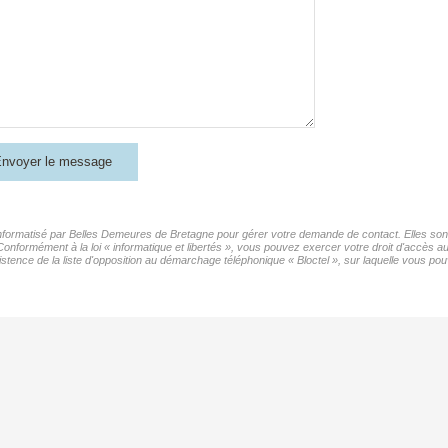
nvoyer le message
 informatisé par Belles Demeures de Bretagne pour gérer votre demande de contact. Elles sont 
 Conformément à la loi « informatique et libertés », vous pouvez exercer votre droit d'accès 
nce de la liste d'opposition au démarchage téléphonique « Bloctel », sur laquelle vous pouv