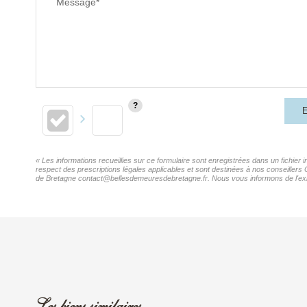
Message*
E
« Les informations recueillies sur ce formulaire sont enregistrées dans un fichier
respect des prescriptions légales applicables et sont destinées à nos conseillers
de Bretagne contact@bellesdemeuresdebretagne.fr. Nous vous informons de l'existe
Les biens similaires