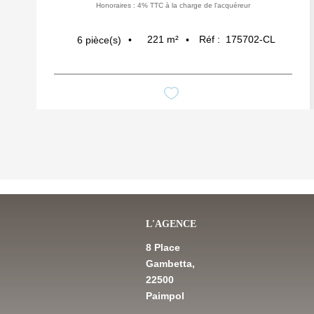
Honoraires : 4% TTC à la charge de l'acquéreur
221
m²
Réf :
175702-CL
6
pièce(s)
L'AGENCE
8 Place
Gambetta,
22500
Paimpol