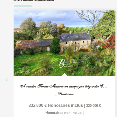
A vendre Ferme-Manoir en campagne trégoroise Côtes d'Armor
,
Pontrieux
332 800 €
Honoraires inclus
|
320 000 €
|
Honoraires non inclus