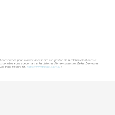
conservées pour la durée nécessaire à la gestion de la relation client dans le
aux données vous concernant et les faire rectifier en contactant Belles Demeures
ez vous inscrire ici :
https://www.bloctel.gouv.fr/
»