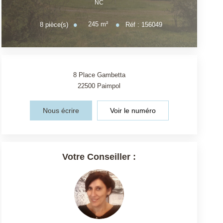
NC
245
m²
8
pièce(s)
Réf :
156049
8 Place Gambetta
22500
Paimpol
Nous écrire
Voir le numéro
Votre Conseiller :