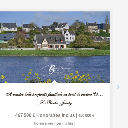
A vendre belle propriété familiale en bord de rivière Côtes...
,
La Roche Jaudy
467 500 €
Honoraires inclus
|
450 000 €
|
Honoraires non inclus