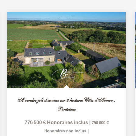
A vendre joli domaine sur 3 hectares Côtes d'Armor
,
Pontrieux
776 500 €
Honoraires inclus
|
750 000 €
|
Honoraires non inclus