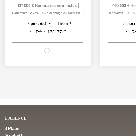
|
437 000 €
Honoraires non inclus
465 000 €
Ho
Honoraires : 2,75% TTC à la charge de l'acquéreur
Honoraires : 3,01% 
150
m²
7
pièce(s)
7
pièce
Réf :
175177-CL
Ré
L'AGENCE
8 Place
Gambetta,