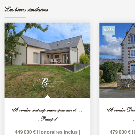
Les biens similaires
Vidéo
A vendre contemporaine spacieuse et économe Paimpol
,
Paimpol
449 000 €
Honoraires inclus
|
479 000 €
H