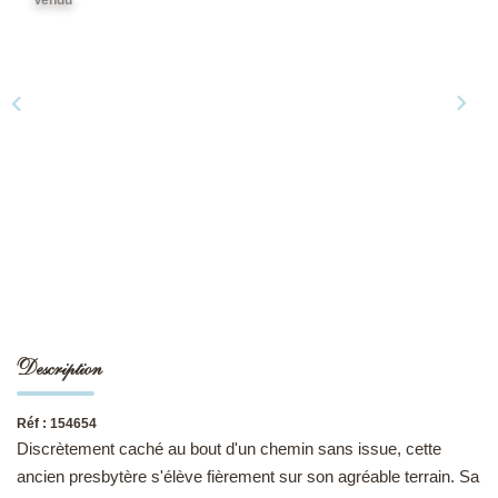
NOS DERNIÈRES VENTES
L’AGENCE
Qui Sommes-Nous
Notre Équipe
L'expertise
Nous Rejoindre
Nos Actualités
Description
MON COMPTE
Réf : 154654
Discrètement caché au bout d'un chemin sans issue, cette
CONTACT
ancien presbytère s'élève fièrement sur son agréable terrain. Sa