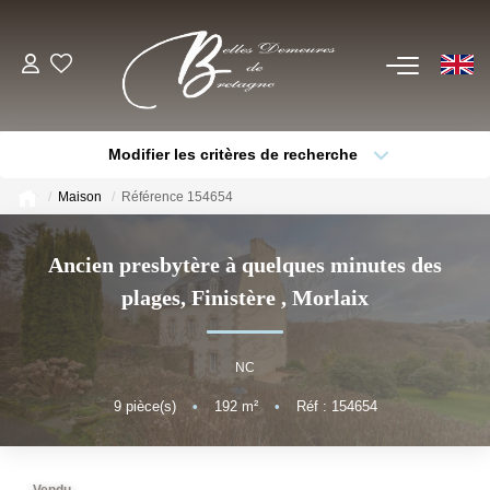
EN
ACHETER
Modifier les critères de recherche
Voir Tous Nos Biens
Type de bien
Localisation
Sélectionnez...
Châteaux & Manoirs
Maison
Référence 154654
Thèmes
Propriétés Avec Étangs, Moulins
Sélectionnez...
Budget max
Ancien presbytère à quelques minutes des
Bord De Mer
plages, Finistère
,
Morlaix
Plus de critères
Créer une alerte
Propriétés Équestres, Rurales
Autres Demeures De Charme
NC
9
pièce(s)
•
192
m²
•
Réf : 154654
ESTIMER
VENDRE
Vendu