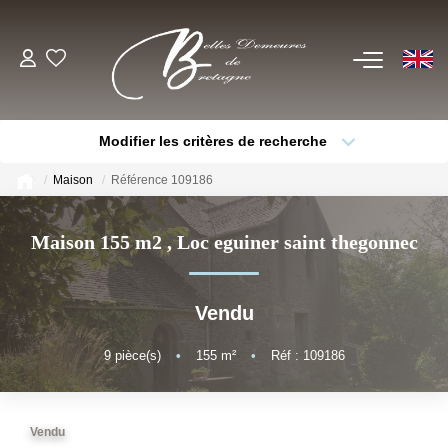
EN
ACHETER
Modifier les critères de recherche
Voir Tous Nos Biens
Type de bien
Localisation
Sélectionnez...
Châteaux & Manoirs
Maison
Référence 109186
Thèmes
Propriétés Avec Étangs, Moulins
Sélectionnez...
Budget max
Maison 155 m2
,
Loc eguiner saint thegonnec
Bord De Mer
Plus de critères
Créer une alerte
Propriétés Équestres, Rurales
Vendu
Autres Demeures De Charme
9
pièce(s)
•
155
m²
•
Réf : 109186
ESTIMER
Vendu
VENDRE