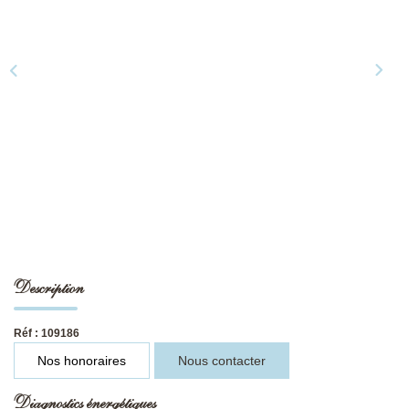
NOS DERNIÈRES VENTES
L’AGENCE
Qui Sommes-Nous
Notre Équipe
L'expertise
Nous Rejoindre
Nos Actualités
Description
Réf : 109186
MON COMPTE
Nos honoraires
Nous contacter
CONTACT
Diagnostics énergétiques