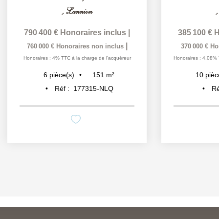
,
Lannion
790 400 €
Honoraires inclus
|
385 100 €
H
|
760 000 €
Honoraires non inclus
370 000 €
Ho
Honoraires : 4% TTC à la charge de l'acquéreur
Honoraires : 4,08% 
151
m²
6
pièce(s)
10
pièc
Réf :
177315-NLQ
Ré