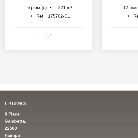
221
m²
6
pièce(s)
12
pièc
Réf :
175702-CL
Ré
L'AGENCE
8 Place
Gambetta,
22500
Paimpol