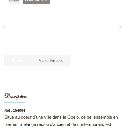
NOS DERNIÈRES VENTES
L’AGENCE
Qui Sommes-Nous
Notre Équipe
Photos
Visite Virtuelle
L'expertise
Nous Rejoindre
Nos Actualités
Description
MON COMPTE
Réf : 154064
Situé au coeur d'une ville dans le Goëlo, ce bel ensemble en
CONTACT
pierres, mélange réussi d'ancien et de contemporain, est