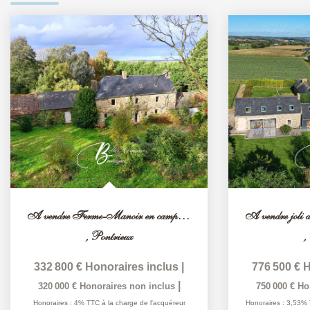
A vendre Ferme-Manoir en campagne trégoroise Côtes d'Armor
,
Pontrieux
,
332 800 €
Honoraires inclus
|
776 500 €
H
|
320 000 €
Honoraires non inclus
750 000 €
Ho
Honoraires : 4% TTC à la charge de l'acquéreur
Honoraires : 3,53% 