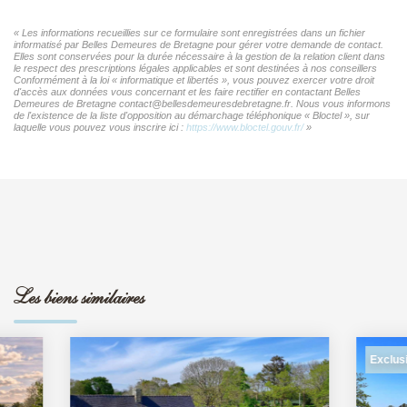
« Les informations recueillies sur ce formulaire sont enregistrées dans un fichier
informatisé par Belles Demeures de Bretagne pour gérer votre demande de contact.
Elles sont conservées pour la durée nécessaire à la gestion de la relation client dans
le respect des prescriptions légales applicables et sont destinées à nos conseillers
Conformément à la loi « informatique et libertés », vous pouvez exercer votre droit
d'accès aux données vous concernant et les faire rectifier en contactant Belles
Demeures de Bretagne contact@bellesdemeuresdebretagne.fr. Nous vous informons
de l'existence de la liste d'opposition au démarchage téléphonique « Bloctel », sur
laquelle vous pouvez vous inscrire ici :
https://www.bloctel.gouv.fr/
»
Les biens similaires
Exclusif