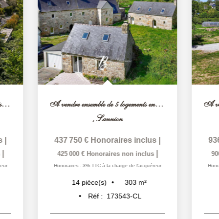
A vendre ensemble de 5 logements en pierre en campagne...
,
Lannion
437 750 €
Honoraires inclus
|
936 000 €
H
|
425 000 €
Honoraires non inclus
900 000 €
Ho
Honoraires : 3% TTC à la charge de l'acquéreur
Honoraires : 4% T
303
m²
14
pièce(s)
14
pièc
Réf :
173543-CL
Réf