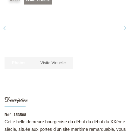
NOS DERNIÈRES VENTES
L’AGENCE
Qui Sommes-Nous
Notre Équipe
Photos
Visite Virtuelle
L'expertise
Nous Rejoindre
Nos Actualités
Description
MON COMPTE
Réf : 153508
Cette belle demeure bourgeoise du début du début du XXème
CONTACT
siècle, située aux portes d'un site maritime remarquable, vous