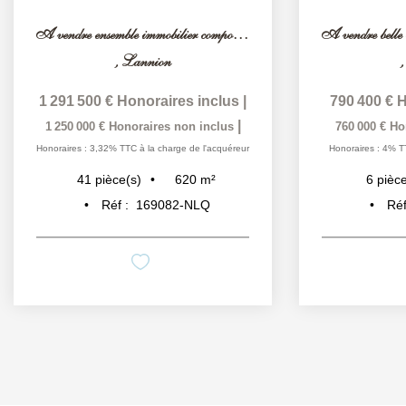
A vendre ensemble immobilier composé de sept maisons avec...
,
Lannion
1 291 500 €
Honoraires inclus
|
790 400 €
H
|
1 250 000 €
Honoraires non inclus
760 000 €
Ho
Honoraires : 3,32% TTC à la charge de l'acquéreur
Honoraires : 4% T
620
m²
41
pièce(s)
6
pièce
Réf :
169082-NLQ
Réf