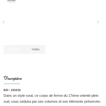
NOS DERNIÈRES VENTES
L’AGENCE
Qui Sommes-Nous
Notre Équipe
Photos
Vidéo
L'expertise
Nous Rejoindre
Nos Actualités
Description
MON COMPTE
Réf : 150430
Dans un style rural, ce corps de ferme du 17ème orienté plein
CONTACT
sud, vous séduira par ses volumes et ses éléments préservés: