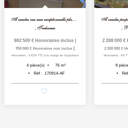
A vendre vue mer exceptionnelle plages à pied
,
Trelevern
,
Pe
982 500 €
Honoraires inclus
|
2 288 000 €
|
950 000 €
Honoraires non inclus
2 200 000 €
H
Honoraires : 3,42% TTC à la charge de l'acquéreur
Honoraires : 4% T
76
m²
4
pièce(s)
9
pièce
Réf :
170914-AF
Réf