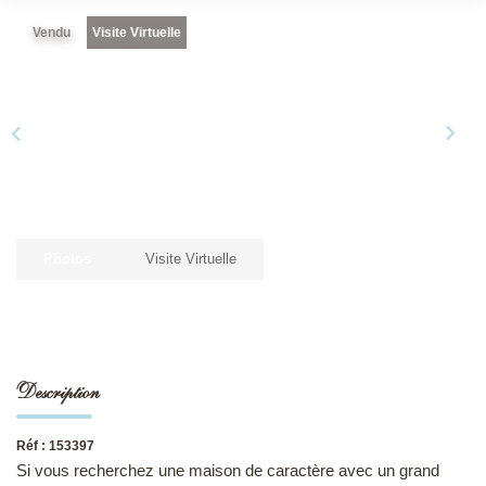
Vendu
Visite Virtuelle
NOS DERNIÈRES VENTES
L’AGENCE
Qui Sommes-Nous
Notre Équipe
L'expertise
Photos
Visite Virtuelle
Nous Rejoindre
Nos Actualités
Description
MON COMPTE
Réf : 153397
CONTACT
Si vous recherchez une maison de caractère avec un grand