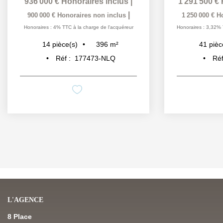
936 000 €
Honoraires inclus
|
1 291 500 €
|
900 000 €
Honoraires non inclus
1 250 000 €
H
Honoraires : 4% TTC à la charge de l'acquéreur
Honoraires : 3,32% 
396
m²
14
pièce(s)
41
pièc
Réf :
177473-NLQ
Réf
L'AGENCE
8 Place