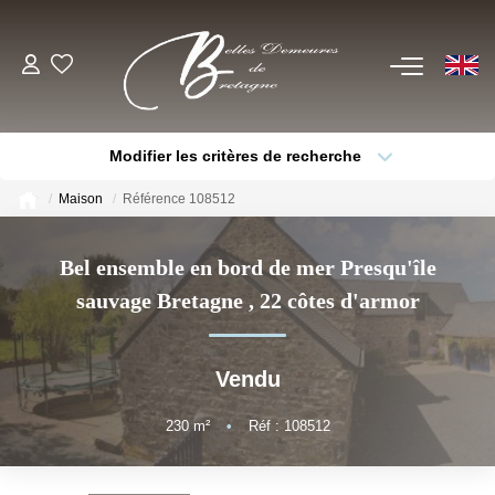
EN
ACHETER
Modifier les critères de recherche
Voir Tous Nos Biens
Type de bien
Localisation
Sélectionnez...
Châteaux & Manoirs
Maison
Référence 108512
Thèmes
Propriétés Avec Étangs, Moulins
Sélectionnez...
Budget max
Bel ensemble en bord de mer Presqu'île
Bord De Mer
sauvage Bretagne
,
22 côtes d'armor
Plus de critères
Créer une alerte
Propriétés Équestres, Rurales
Autres Demeures De Charme
Vendu
ESTIMER
230
m²
•
Réf : 108512
VENDRE