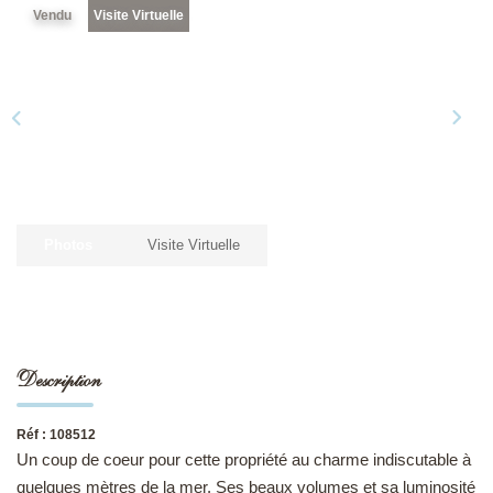
Vendu
Visite Virtuelle
NOS DERNIÈRES VENTES
L’AGENCE
Qui Sommes-Nous
Notre Équipe
Photos
Visite Virtuelle
L'expertise
Nous Rejoindre
Nos Actualités
Description
MON COMPTE
Réf : 108512
Un coup de coeur pour cette propriété au charme indiscutable à
CONTACT
quelques mètres de la mer. Ses beaux volumes et sa luminosité