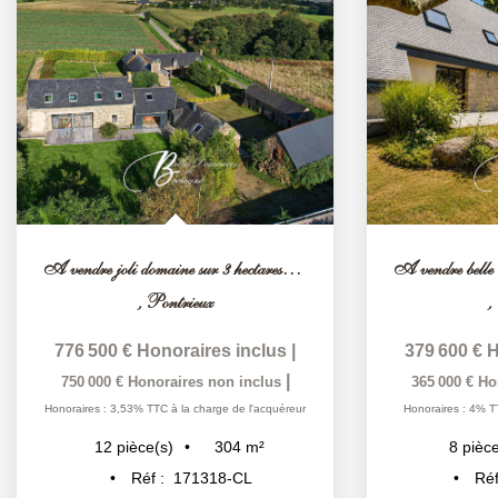
A vendre joli domaine sur 3 hectares Côtes d'Armor
,
Pontrieux
,
776 500 €
Honoraires inclus
|
379 600 €
H
|
750 000 €
Honoraires non inclus
365 000 €
Ho
Honoraires : 3,53% TTC à la charge de l'acquéreur
Honoraires : 4% T
304
m²
12
pièce(s)
8
pièce
Réf :
171318-CL
Réf