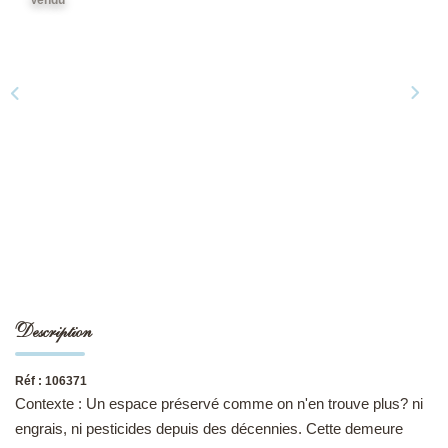
NOS DERNIÈRES VENTES
L’AGENCE
Qui Sommes-Nous
Notre Équipe
L'expertise
Nous Rejoindre
Nos Actualités
Description
MON COMPTE
Réf : 106371
Contexte : Un espace préservé comme on n'en trouve plus? ni
CONTACT
engrais, ni pesticides depuis des décennies. Cette demeure