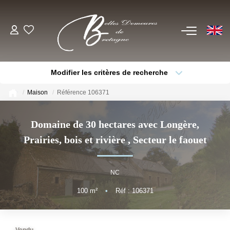
EN
ACHETER
Modifier les critères de recherche
Voir Tous Nos Biens
Type de bien
Localisation
Sélectionnez...
Châteaux & Manoirs
Maison
Référence 106371
Thèmes
Propriétés Avec Étangs, Moulins
Sélectionnez...
Budget max
Domaine de 30 hectares avec Longère,
Bord De Mer
Prairies, bois et rivière
,
Secteur le faouet
Plus de critères
Créer une alerte
Propriétés Équestres, Rurales
Autres Demeures De Charme
NC
100
m²
•
Réf : 106371
ESTIMER
VENDRE
Vendu