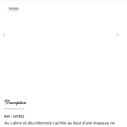
Vendu
NOS DERNIÈRES VENTES
L’AGENCE
Qui Sommes-Nous
Notre Équipe
L'expertise
Nous Rejoindre
Nos Actualités
Description
MON COMPTE
Réf : 147911
CONTACT
Au calme et discrètement cachée au bout d'une impasse ne