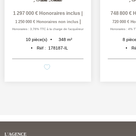
1 297 000 €
Honoraires inclus
|
748 800 €
H
|
1 250 000 €
Honoraires non inclus
720 000 €
Ho
Honoraires : 3,76% TTC à la charge de l'acquéreur
Honoraires : 4% T
348
m²
10
pièce(s)
8
pièce
Réf :
178187-IL
Ré
L'AGENCE