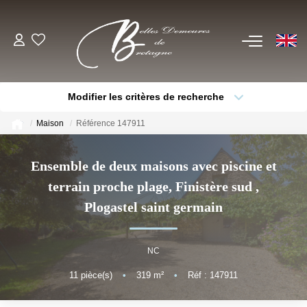
EN
ACHETER
Modifier les critères de recherche
Voir Tous Nos Biens
Type de bien
Localisation
Sélectionnez...
Châteaux & Manoirs
Maison
Référence 147911
Thèmes
Propriétés Avec Étangs, Moulins
Sélectionnez...
Budget max
Ensemble de deux maisons avec piscine et
Bord De Mer
terrain proche plage, Finistère sud
,
Plus de critères
Créer une alerte
Propriétés Équestres, Rurales
Plogastel saint germain
Autres Demeures De Charme
NC
ESTIMER
11
pièce(s)
•
319
m²
•
Réf : 147911
VENDRE